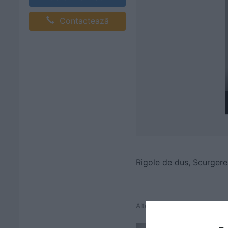
Contactează
Rigole de dus,
Scurgere
Alte video-uri de la acelasi 