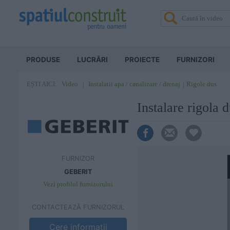
PRODUSE
LUCRĂRI
PROIECTE
FURNIZORI
Video
Instalatii apa / canalizare / drenaj
Rigole dus
EȘTI AICI:
Instalare rigola
FURNIZOR
GEBERIT
Vezi profilul furnizorului
CONTACTEAZĂ FURNIZORUL
Cere informatii