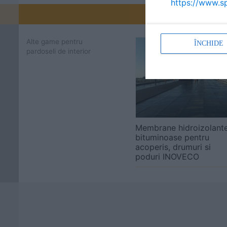
https://www.sp
Promovați-v
Alte game pentru
ÎNCHIDE
pardoseli de interior
Membrane hidroizolant
bituminoase pentru
acoperis, drumuri si
poduri INOVECO