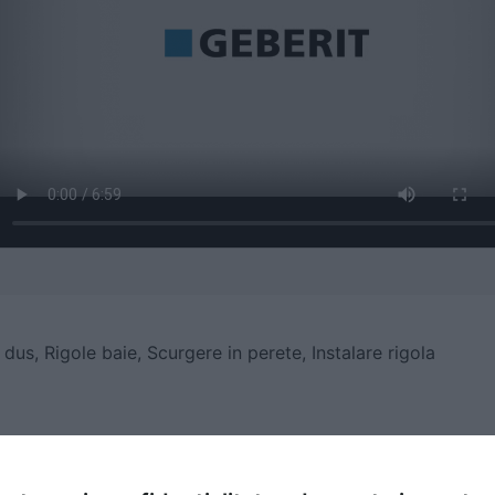
 dus,
Rigole baie, Scurgere in perete, Instalare rigola
produs