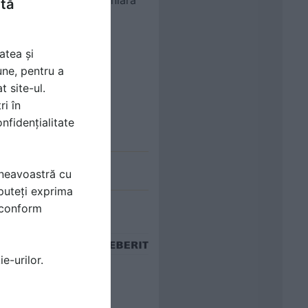
Instalare rigola dus liniara
ntă
GEBERIT
atea și
une, pentru a
t site-ul.
ri în
nfidențialitate
mneavoastră cu
 GEBERIT
puteți exprima
agator, un debit mare de
i conform
.
citeste mai departe
 5 video
e-urilor.