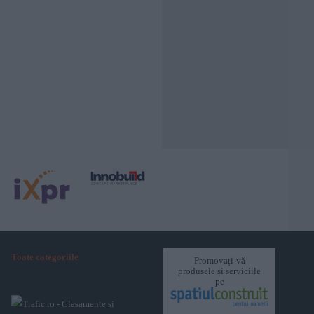
Toate categoriile
Promovați-vă
produsele și serviciile
pe