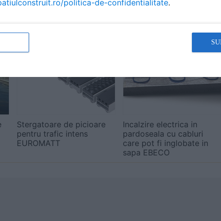
atiulconstruit.ro/politica-de-confidentialitate
.
ă produsele și serviciile pe SpatiulConstruit.ro!
SU
e
Stergatoare de picioare
Incalzire electrica in
pentru trafic intens
pardoseala cu cabluri
EUROMATT
care pot fi inglobate in
sapa EBECO