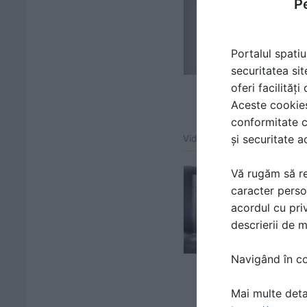
Pe
Portalul spatiu
securitatea sit
oferi facilităț
Aceste cookies 
conformitate c
și securitate a
Video atașat la gama de pr
Vă rugăm să re
caracter perso
acordul cu priv
descrierii de 
Navigând în con
Mai multe detal