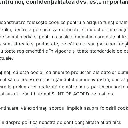
Instalare rigola dus
ntru noi, confidențialitatea dvs. este importa
GEBERIT in perete panta
normala
lconstruit.ro folosește cookies pentru a asigura funcționalit
e-ului, pentru a personaliza conținutul și modul de interacți
i de social media și pentru a analiza modul în care este utiliza
sunt stocate și prelucrate, de către noi sau partenerii noșt
u toate reglementările în vigoare și toate standardele de co
ctuale.
oduse
țineți că este posibil ca anumite prelucrări ale datelor du
Rigole de dus cu scurgere in pardoseala sau perete
nal să nu necesite consimțământul dumneavoastră, dar vă 
Scurgerile de dus Geberit sunt caracterizate de un design atr
ire la prelucrarea realizată de către noi și partenerii noștr
evacuare si de tehnologia consacrata Geberit pentru drenaje..
mai sus utilizând butonul SUNT DE ACORD de mai jos.
18 imagini | 4 produse | 52 documentatii | 153 detalii CAD |
tinuare, vă exprimați acordul implicit asupra folosirii cooki
ii despre politica noastră de confidențialitate aflați aici: