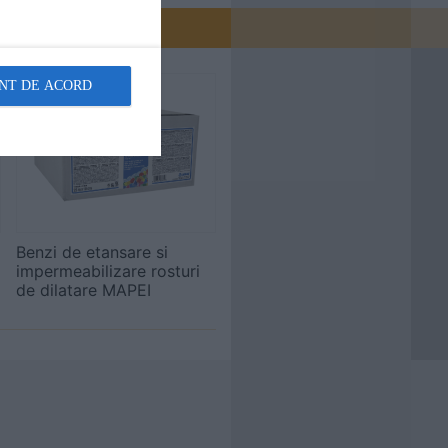
NT DE ACORD
Benzi de etansare si
impermeabilizare rosturi
de dilatare MAPEI