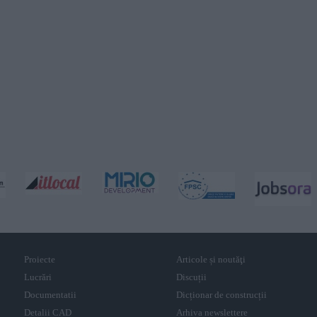
Proiecte
Articole și noutăţi
Lucrări
Discuții
Documentatii
Dicționar de construcții
Detalii CAD
Arhiva newslettere