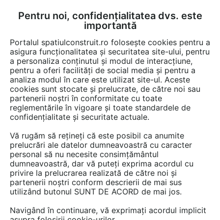
Pentru noi, confidențialitatea dvs. este
FĂ-ȚI CONT
LOGIN
importantă
CUM SE FACE
Portalul spatiulconstruit.ro folosește cookies pentru a
asigura funcționalitatea și securitatea site-ului, pentru
a personaliza conținutul și modul de interacțiune,
pentru a oferi facilități de social media și pentru a
analiza modul în care este utilizat site-ul. Aceste
Video
Baie rezidentiala
Furtunuri, armaturi obiecte sanitare
EȘTI AICI:
cookies sunt stocate și prelucrate, de către noi sau
partenerii noștri în conformitate cu toate
Instalare clapeta de actionare pisoar
reglementările în vigoare și toate standardele de
confidențialitate și securitate actuale.
2689 afisari
Vă rugăm să rețineți că este posibil ca anumite
prelucrări ale datelor dumneavoastră cu caracter
personal să nu necesite consimțământul
dumneavoastră, dar vă puteți exprima acordul cu
privire la prelucrarea realizată de către noi și
partenerii noștri conform descrierii de mai sus
utilizând butonul SUNT DE ACORD de mai jos.
Navigând în continuare, vă exprimați acordul implicit
asupra folosirii cookie-urilor.