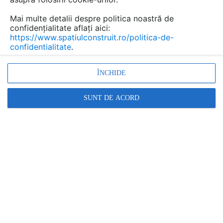
Mai multe detalii despre politica noastră de
confidențialitate aflați aici:
https://www.spatiulconstruit.ro/politica-de-
confidentialitate
.
ÎNCHIDE
SUNT DE ACORD
clapeta de actionare amenajari baie, toaleta, obiecte
sanitare, accesorii bai, sisteme de spalare toalete,
rezervoare ingropate
Alte video-uri de la acelasi produs
VEZI TOATE