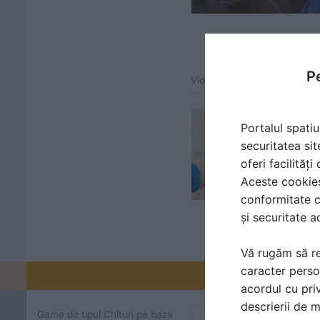
Pe
Video atașat la gama de pr
Portalul spatiu
securitatea sit
oferi facilităț
Aceste cookies 
conformitate c
și securitate a
Vă rugăm să re
caracter perso
Promovați-v
acordul cu priv
descrierii de 
Game de tipul Chituri pe baza