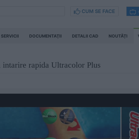
CUM SE FACE
SERVICII
DOCUMENTAŢII
DETALII CAD
NOUTĂȚI
u intarire rapida Ultracolor Plus