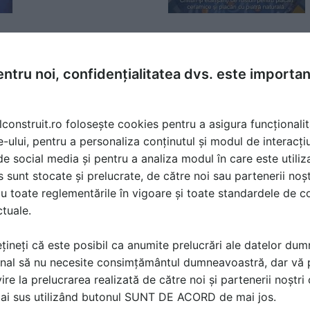
ntru noi, confidențialitatea dvs. este importa
oduse
Chituri pe baza de ciment pentru rosturi MAPEI
lconstruit.ro folosește cookies pentru a asigura funcționalit
e-ului, pentru a personaliza conținutul și modul de interacți
Chituri MAPEI pe baza de ciment pentru rosturi la faianta, gres
naturala, mozaic din piatra naturala sau mozaic...
citeste mai 
i de social media și pentru a analiza modul în care este utiliza
sunt stocate și prelucrate, de către noi sau partenerii noșt
12 imagini | 3 produse | 9 documentatii | 4 video
u toate reglementările în vigoare și toate standardele de co
ctuale.
țineți că este posibil ca anumite prelucrări ale datelor du
nal să nu necesite consimțământul dumneavoastră, dar vă 
ă produsele și serviciile pe SpatiulConstruit.ro!
ire la prelucrarea realizată de către noi și partenerii noștr
mai sus utilizând butonul SUNT DE ACORD de mai jos.