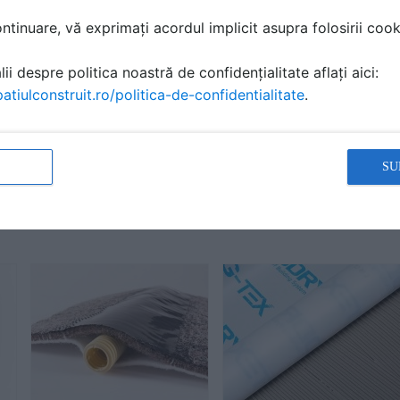
tinuare, vă exprimați acordul implicit asupra folosirii cooki
ii despre politica noastră de confidențialitate aflați aici:
atiulconstruit.ro/politica-de-confidentialitate
.
za
Adezivi pentru gresie,
Chituri pentru rosturi
apa
faianta, piatra naturala
WEBER
SU
MAPEI