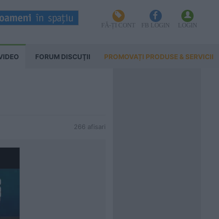
FĂ-ȚI CONT
FB LOGIN
LOGIN
VIDEO
FORUM DISCUŢII
PROMOVAȚI PRODUSE & SERVICII
266 afisari