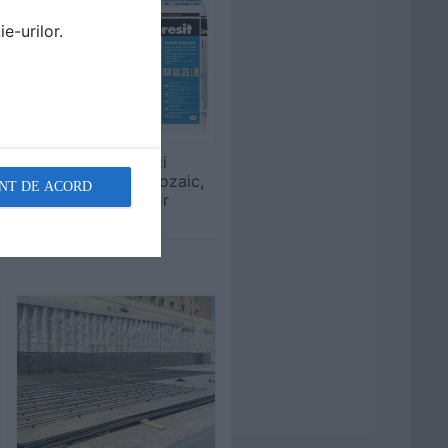
e-urilor.
Adezivi pentru placi
gresie, faianta si mozaic,
NT DE ACORD
la interior si exterior
CERESIT