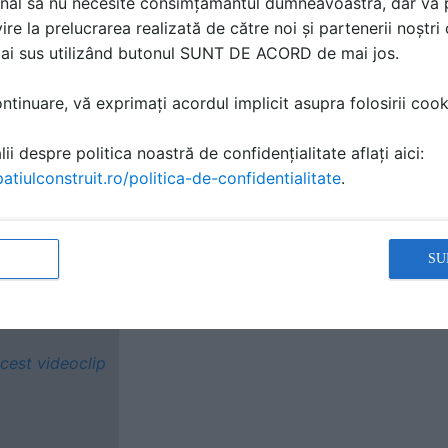
nal să nu necesite consimțământul dumneavoastră, dar vă 
ire la prelucrarea realizată de către noi și partenerii noștr
mai sus utilizând butonul SUNT DE ACORD de mai jos.
tinuare, vă exprimați acordul implicit asupra folosirii cooki
ii despre politica noastră de confidențialitate aflați aici:
atiulconstruit.ro/politica-de-confidentialitate
.
SU
cest videoclip