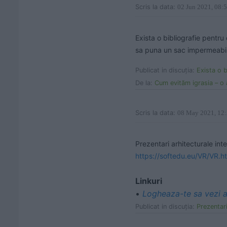
Scris la data:
02 Jun 2021, 08:
Exista o bibliografie pentru 
sa puna un sac impermeabil
Publicat in discuţia:
Exista o bibli
De la:
Cum evităm igrasia – o 
Scris la data:
08 May 2021, 12
https://softedu.eu/VR/VR.h
Linkuri
•
Logheaza-te sa vezi a
Publicat in discuţia:
Prezentari