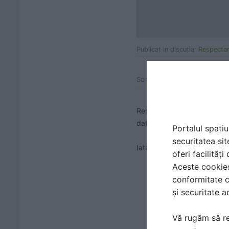
Publicat in discuţia:
Respectare
Scris la data:
07 May 2021, 19
Respectarea culorilor impuse
datorita difuziei luminii, da
Portalul spatiu
securitatea sit
Iata o solutie pentru a ne as
oferi facilităț
Aceste cookies 
conformitate c
și securitate a
Vă rugăm să re