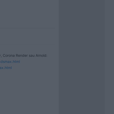
3dsmax.html
ax.html