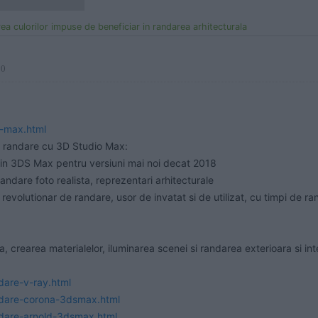
a culorilor impuse de beneficiar in randarea arhitecturala
30
o-max.html
de randare cu 3D Studio Max:

 din 3DS Max pentru versiuni mai noi decat 2018

randare foto realista, reprezentari arhitecturale

evolutionar de randare, usor de invatat si de utilizat, cu timpi de rand
a, crearea materialelor, iluminarea scenei si randarea exterioara si int
dare-v-ray.html
andare-corona-3dsmax.html
ndare-arnold-3dsmax.html