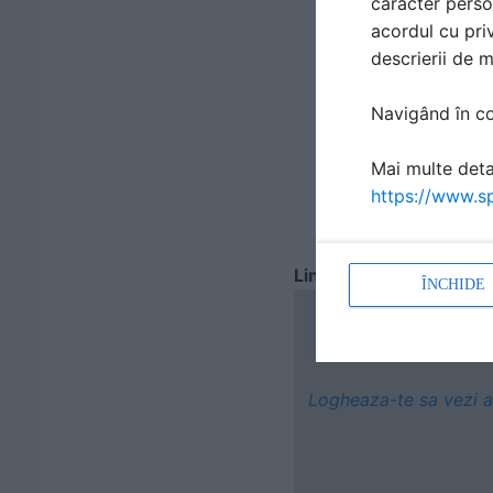
caracter perso
acordul cu priv
descrierii de 
Navigând în con
Mai multe detal
https://www.sp
Linkuri
ÎNCHIDE
Logheaza-te sa vezi a