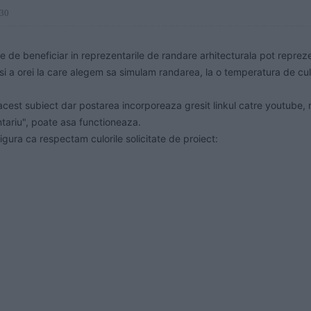
:30
 de beneficiar in reprezentarile de randare arhitecturala pot repreze
r si a orei la care alegem sa simulam randarea, la o temperatura de culo
cest subiect dar postarea incorporeaza gresit linkul catre youtube, m
tariu", poate asa functioneaza.

igura ca respectam culorile solicitate de proiect: 