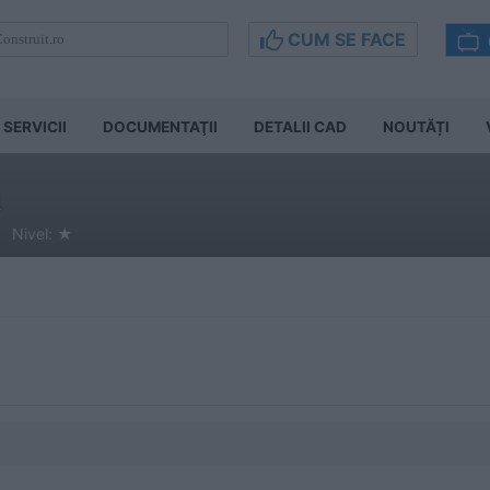
CUM SE FACE
SERVICII
DOCUMENTAŢII
DETALII CAD
NOUTĂȚI
a
 Nivel:
★