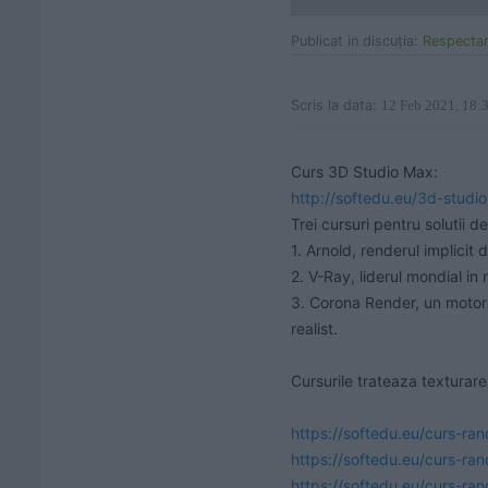
Publicat in discuţia:
Respectare
Scris la data:
12 Feb 2021, 18:
http://softedu.eu/3d-studi
Trei cursuri pentru solutii 
1. Arnold, renderul implicit
2. V-Ray, liderul mondial in 
3. Corona Render, un motor r
realist.

Cursurile trateaza texturare
https://softedu.eu/curs-ran
https://softedu.eu/curs-r
https://softedu.eu/curs-ra