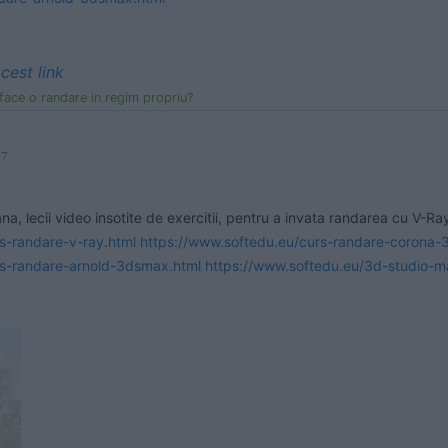
cest link
face o randare in regim propriu?
37
s-randare-v-ray.html
https://www.softedu.eu/curs-randare-corona-
rs-randare-arnold-3dsmax.html
https://www.softedu.eu/3d-studio-m