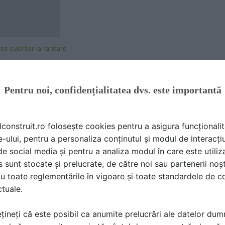
a culorilor la randare
:41
Pentru noi, confidențialitatea dvs. este importantă
 de beneficiar in reprezentarile de randare arhitecturala pot repreze
r si a orei la care alegem sa simulam randarea, la o temperatura de culo
lconstruit.ro folosește cookies pentru a asigura funcționalit
e-ului, pentru a personaliza conținutul și modul de interacți
igura ca respectam culorile solicitate de proiect:

i de social media și pentru a analiza modul în care este utiliza
sunt stocate și prelucrate, de către noi sau partenerii noșt
u toate reglementările în vigoare și toate standardele de co
ctuale.
țineți că este posibil ca anumite prelucrări ale datelor du