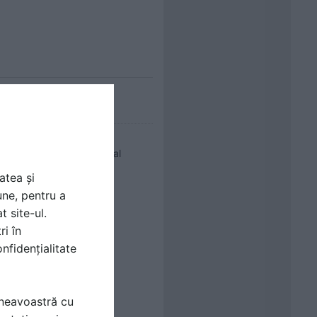
nta o problema, in special 
are sau alta. 

atea și
une, pentru a
t site-ul.
ri în
nfidențialitate
mneavoastră cu