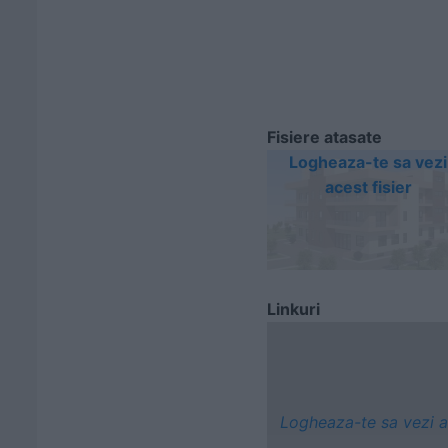
Fisiere atasate
Logheaza-te sa vezi
acest fisier
Linkuri
Logheaza-te sa vezi a