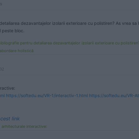
59
detaliarea dezavantajelor izolarii exterioare cu polistiren? As vrea sa le
 peste bloc.
ografie pentru detaliarea dezavantajelor izolarii exterioare cu polistiren? As vrea sa le arat vecinilor mei, c
abordare holistică
:32
tml
https://softedu.eu/VR-1/interactiv-1.html
https://softedu.eu/VR-A
cest link
 arhitecturale interactive: