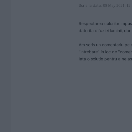
Scris la data:
08 May 2021, 12
Respectarea culorilor impuse
datorita difuziei luminii, da
Am scris un comentariu pe a
"intrebare" in loc de "comen
Iata o solutie pentru a ne as