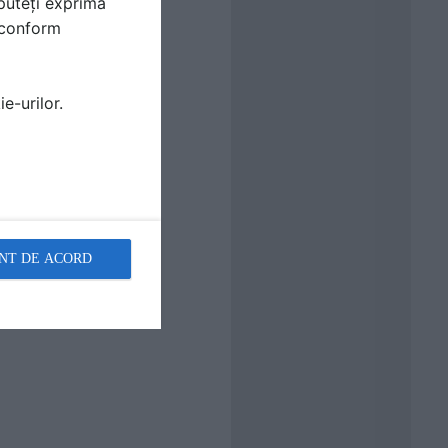
puteți exprima
i conform
e-urilor.
NT DE ACORD