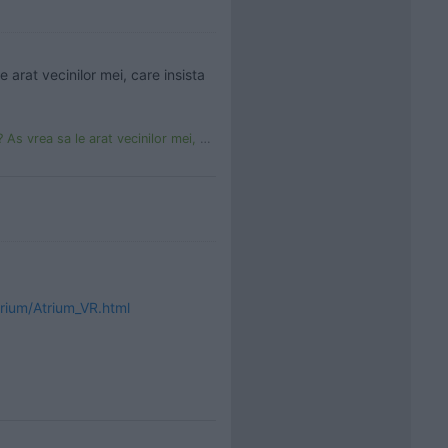
 arat vecinilor mei, care insista 
are insista sa puna un sac impermeabil peste bloc.
trium/Atrium_VR.html