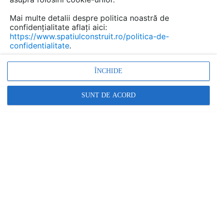
Mai multe detalii despre politica noastră de
confidențialitate aflați aici:
https://www.spatiulconstruit.ro/politica-de-
confidentialitate
.
ÎNCHIDE
SUNT DE ACORD
WALLRITE
Cabine și panouri acustice modulare Vicoustic pentru
spatii de birouri