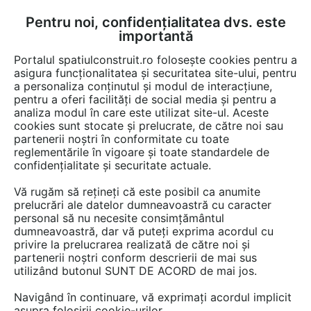
Pentru noi, confidențialitatea dvs. este
FĂ-ȚI CONT
LOGIN
importantă
CUM SE FACE
Portalul spatiulconstruit.ro folosește cookies pentru a
asigura funcționalitatea și securitatea site-ului, pentru
a personaliza conținutul și modul de interacțiune,
pentru a oferi facilități de social media și pentru a
analiza modul în care este utilizat site-ul. Aceste
cookies sunt stocate și prelucrate, de către noi sau
Afla totul despre "Scaune
partenerii noștri în conformitate cu toate
reglementările în vigoare și toate standardele de
de birou"
confidențialitate și securitate actuale.
Vă rugăm să rețineți că este posibil ca anumite
prelucrări ale datelor dumneavoastră cu caracter
RESTRANGE
4 GAME DE PRODUSE
personal să nu necesite consimțământul
dumneavoastră, dar vă puteți exprima acordul cu
privire la prelucrarea realizată de către noi și
partenerii noștri conform descrierii de mai sus
utilizând butonul SUNT DE ACORD de mai jos.
Navigând în continuare, vă exprimați acordul implicit
asupra folosirii cookie-urilor.