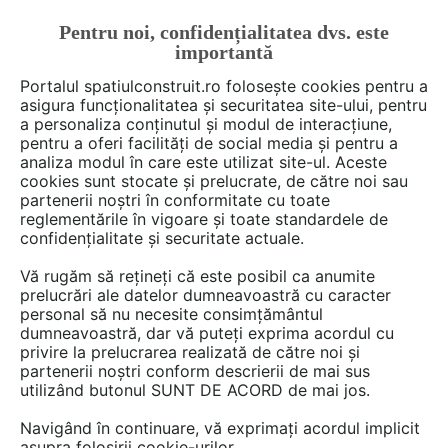
Pentru noi, confidențialitatea dvs. este
FĂ-ȚI CONT
LOGIN
importantă
CUM SE FACE
Portalul spatiulconstruit.ro folosește cookies pentru a
asigura funcționalitatea și securitatea site-ului, pentru
a personaliza conținutul și modul de interacțiune,
pentru a oferi facilități de social media și pentru a
analiza modul în care este utilizat site-ul. Aceste
De citit
Articole
Locuire
EȘTI AICI:
cookies sunt stocate și prelucrate, de către noi sau
Zece modalitati prin care puteti
partenerii noștri în conformitate cu toate
reglementările în vigoare și toate standardele de
sa va personalizati
confidențialitate și securitate actuale.
apartamentul inchiriat
Vă rugăm să rețineți că este posibil ca anumite
prelucrări ale datelor dumneavoastră cu caracter
personal să nu necesite consimțământul
dumneavoastră, dar vă puteți exprima acordul cu
privire la prelucrarea realizată de către noi și
partenerii noștri conform descrierii de mai sus
utilizând butonul SUNT DE ACORD de mai jos.
Navigând în continuare, vă exprimați acordul implicit
asupra folosirii cookie-urilor.