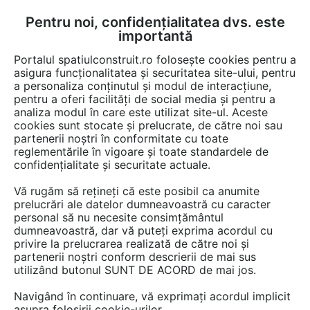
Pentru noi, confidențialitatea dvs. este
FĂ-ȚI CONT
LOGIN
importantă
CUM SE FACE
Portalul spatiulconstruit.ro folosește cookies pentru a
asigura funcționalitatea și securitatea site-ului, pentru
a personaliza conținutul și modul de interacțiune,
pentru a oferi facilități de social media și pentru a
analiza modul în care este utilizat site-ul. Aceste
cookies sunt stocate și prelucrate, de către noi sau
Afla totul despre "Placari
partenerii noștri în conformitate cu toate
reglementările în vigoare și toate standardele de
piatra"
confidențialitate și securitate actuale.
Vă rugăm să rețineți că este posibil ca anumite
prelucrări ale datelor dumneavoastră cu caracter
RESTRANGE
35 ARTICOLE
personal să nu necesite consimțământul
dumneavoastră, dar vă puteți exprima acordul cu
privire la prelucrarea realizată de către noi și
partenerii noștri conform descrierii de mai sus
utilizând butonul SUNT DE ACORD de mai jos.
Navigând în continuare, vă exprimați acordul implicit
asupra folosirii cookie-urilor.