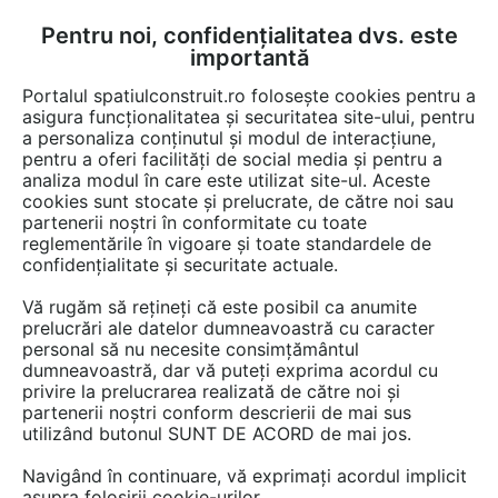
Pentru noi, confidențialitatea dvs. este
FĂ-ȚI CONT
LOGIN
importantă
CUM SE FACE
Portalul spatiulconstruit.ro folosește cookies pentru a
asigura funcționalitatea și securitatea site-ului, pentru
a personaliza conținutul și modul de interacțiune,
pentru a oferi facilități de social media și pentru a
analiza modul în care este utilizat site-ul. Aceste
cookies sunt stocate și prelucrate, de către noi sau
Afla totul despre "Muzica"
partenerii noștri în conformitate cu toate
reglementările în vigoare și toate standardele de
confidențialitate și securitate actuale.
RESTRANGE
2 GAME DE PRODUSE
Vă rugăm să rețineți că este posibil ca anumite
prelucrări ale datelor dumneavoastră cu caracter
personal să nu necesite consimțământul
dumneavoastră, dar vă puteți exprima acordul cu
privire la prelucrarea realizată de către noi și
partenerii noștri conform descrierii de mai sus
utilizând butonul SUNT DE ACORD de mai jos.
Navigând în continuare, vă exprimați acordul implicit
asupra folosirii cookie-urilor.