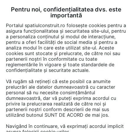
Pentru noi, confidențialitatea dvs. este
FĂ-ȚI CONT
LOGIN
importantă
CUM SE FACE
Portalul spatiulconstruit.ro folosește cookies pentru a
asigura funcționalitatea și securitatea site-ului, pentru
a personaliza conținutul și modul de interacțiune,
pentru a oferi facilități de social media și pentru a
analiza modul în care este utilizat site-ul. Aceste
Lucrări
Home cinema
cookies sunt stocate și prelucrate, de către noi sau
EȘTI AICI:
partenerii noștri în conformitate cu toate
Restaurant Caru’ cu Bere –
reglementările în vigoare și toate standardele de
confidențialitate și securitate actuale.
istoria întâlnește sunetul Bose
Vă rugăm să rețineți că este posibil ca anumite
Professional în România
prelucrări ale datelor dumneavoastră cu caracter
personal să nu necesite consimțământul
dumneavoastră, dar vă puteți exprima acordul cu
privire la prelucrarea realizată de către noi și
partenerii noștri conform descrierii de mai sus
utilizând butonul SUNT DE ACORD de mai jos.
Navigând în continuare, vă exprimați acordul implicit
asupra folosirii cookie-urilor.