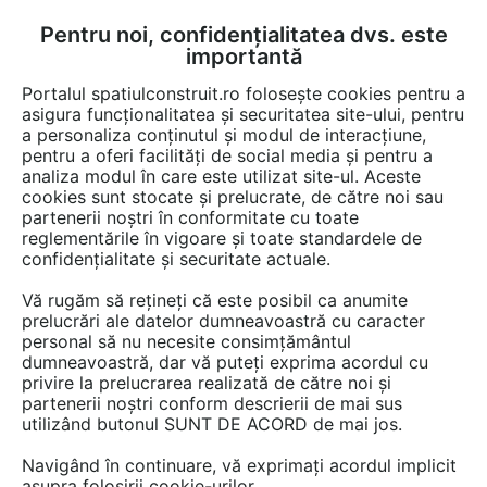
Pentru noi, confidențialitatea dvs. este
FĂ-ȚI CONT
LOGIN
importantă
CUM SE FACE
Portalul spatiulconstruit.ro folosește cookies pentru a
asigura funcționalitatea și securitatea site-ului, pentru
a personaliza conținutul și modul de interacțiune,
pentru a oferi facilități de social media și pentru a
analiza modul în care este utilizat site-ul. Aceste
cookies sunt stocate și prelucrate, de către noi sau
Afla totul despre
partenerii noștri în conformitate cu toate
reglementările în vigoare și toate standardele de
"Amenajare curti"
confidențialitate și securitate actuale.
Vă rugăm să rețineți că este posibil ca anumite
prelucrări ale datelor dumneavoastră cu caracter
RESTRANGE
23 ARTICOLE
personal să nu necesite consimțământul
dumneavoastră, dar vă puteți exprima acordul cu
privire la prelucrarea realizată de către noi și
partenerii noștri conform descrierii de mai sus
utilizând butonul SUNT DE ACORD de mai jos.
Navigând în continuare, vă exprimați acordul implicit
asupra folosirii cookie-urilor.