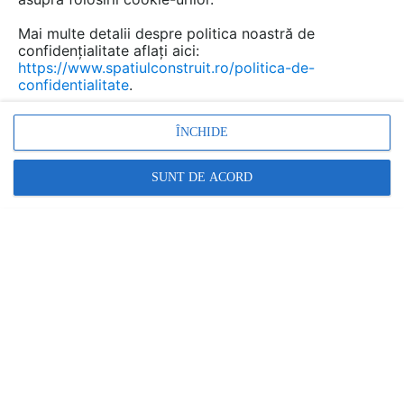
Mai multe detalii despre politica noastră de
confidențialitate aflați aici:
https://www.spatiulconstruit.ro/politica-de-
confidentialitate
.
ÎNCHIDE
SUNT DE ACORD
Servicii de expertize tehnice in constructii civile si
industriale
Activitatea de consultanta si dirigentie de
santier asigurata de EURO QUALITY TEST, constand in
consultanta in investitii si urmarirea executiei...
EURO QUALITY TEST