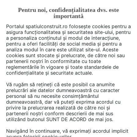
Pentru noi, confidențialitatea dvs. este
FĂ-ȚI CONT
LOGIN
importantă
CUM SE FACE
Portalul spatiulconstruit.ro folosește cookies pentru a
asigura funcționalitatea și securitatea site-ului, pentru
a personaliza conținutul și modul de interacțiune,
pentru a oferi facilități de social media și pentru a
analiza modul în care este utilizat site-ul. Aceste
Deschide filtre
cookies sunt stocate și prelucrate, de către noi sau
partenerii noștri în conformitate cu toate
reglementările în vigoare și toate standardele de
1 serviciu de tipul
Expertize tehnice
confidențialitate și securitate actuale.
din categoria
Verificari, expertize,
Vă rugăm să rețineți că este posibil ca anumite
certificari, monitorizare
prelucrări ale datelor dumneavoastră cu caracter
personal să nu necesite consimțământul
dumneavoastră, dar vă puteți exprima acordul cu
privire la prelucrarea realizată de către noi și
partenerii noștri conform descrierii de mai sus
utilizând butonul SUNT DE ACORD de mai jos.
Navigând în continuare, vă exprimați acordul implicit
asupra folosirii cookie-urilor.