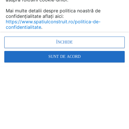
Mai multe detalii despre politica noastră de
confidențialitate aflați aici:
https://www.spatiulconstruit.ro/politica-de-
confidentialitate
.
ÎNCHIDE
SUNT DE ACORD
Antreprenoriat constructii civile
Pentru a raspunde cu succes cerintelor din domeniu,
compania Ubitech a dezvoltat serviciul de
Antreprenoriat General in constructii ca activitate...
Ubitech Constructii