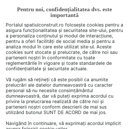
Pentru noi, confidențialitatea dvs. este
FĂ-ȚI CONT
LOGIN
importantă
CUM SE FACE
Portalul spatiulconstruit.ro folosește cookies pentru a
asigura funcționalitatea și securitatea site-ului, pentru
a personaliza conținutul și modul de interacțiune,
pentru a oferi facilități de social media și pentru a
analiza modul în care este utilizat site-ul. Aceste
Deschide filtre
cookies sunt stocate și prelucrate, de către noi sau
partenerii noștri în conformitate cu toate
reglementările în vigoare și toate standardele de
2 servicii din categoria
confidențialitate și securitate actuale.
Antreprenoriat, management,
Vă rugăm să rețineți că este posibil ca anumite
dirigentie de santier
prelucrări ale datelor dumneavoastră cu caracter
personal să nu necesite consimțământul
dumneavoastră, dar vă puteți exprima acordul cu
privire la prelucrarea realizată de către noi și
partenerii noștri conform descrierii de mai sus
utilizând butonul SUNT DE ACORD de mai jos.
Navigând în continuare, vă exprimați acordul implicit
asupra folosirii cookie-urilor.