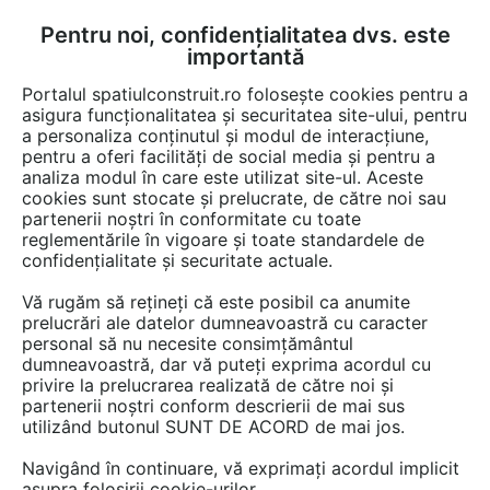
Pentru noi, confidențialitatea dvs. este
FĂ-ȚI CONT
LOGIN
importantă
CUM SE FACE
Portalul spatiulconstruit.ro folosește cookies pentru a
asigura funcționalitatea și securitatea site-ului, pentru
a personaliza conținutul și modul de interacțiune,
pentru a oferi facilități de social media și pentru a
analiza modul în care este utilizat site-ul. Aceste
Proiecte
Proiectare amenajari de interior
cookies sunt stocate și prelucrate, de către noi sau
EȘTI AICI:
partenerii noștri în conformitate cu toate
Amenajare living in locuinta -
reglementările în vigoare și toate standardele de
confidențialitate și securitate actuale.
Str. Ursa Mica - Bucuresti
Vă rugăm să rețineți că este posibil ca anumite
prelucrări ale datelor dumneavoastră cu caracter
personal să nu necesite consimțământul
dumneavoastră, dar vă puteți exprima acordul cu
privire la prelucrarea realizată de către noi și
partenerii noștri conform descrierii de mai sus
utilizând butonul SUNT DE ACORD de mai jos.
ASICARHITECTURA
Navigând în continuare, vă exprimați acordul implicit
PROIECTANT:
asupra folosirii cookie-urilor.