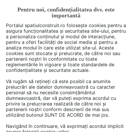
Pentru noi, confidențialitatea dvs. este
FĂ-ȚI CONT
LOGIN
importantă
CUM SE FACE
Portalul spatiulconstruit.ro folosește cookies pentru a
asigura funcționalitatea și securitatea site-ului, pentru
a personaliza conținutul și modul de interacțiune,
pentru a oferi facilități de social media și pentru a
analiza modul în care este utilizat site-ul. Aceste
Deschide filtre
cookies sunt stocate și prelucrate, de către noi sau
partenerii noștri în conformitate cu toate
reglementările în vigoare și toate standardele de
1 gamă
cu 4 produse de tipul
Chituri
confidențialitate și securitate actuale.
epoxidice
în categoria
Chituri,
Vă rugăm să rețineți că este posibil ca anumite
sigilanti, etansanti
prelucrări ale datelor dumneavoastră cu caracter
personal să nu necesite consimțământul
dumneavoastră, dar vă puteți exprima acordul cu
privire la prelucrarea realizată de către noi și
partenerii noștri conform descrierii de mai sus
utilizând butonul SUNT DE ACORD de mai jos.
Navigând în continuare, vă exprimați acordul implicit
asupra folosirii cookie-urilor.