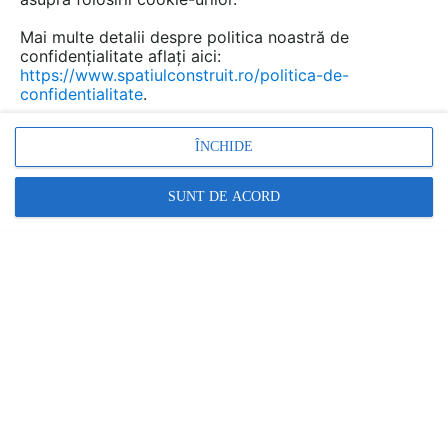
Mai multe detalii despre politica noastră de
confidențialitate aflați aici:
https://www.spatiulconstruit.ro/politica-de-
confidentialitate
.
ÎNCHIDE
SUNT DE ACORD
Chituri rezistente la agenti chimici sau acizi pentru rosturi MAPEI
MAPEI
În această gamă:
8 documentații