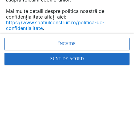
Mai multe detalii despre politica noastră de
confidențialitate aflați aici:
https://www.spatiulconstruit.ro/politica-de-
confidentialitate
.
Chituri rezistente la agenti
ÎNCHIDE
chimici sau acizi pentru rosturi
MAPEI
SUNT DE ACORD
Marca:
PRODUS FURNIZAT DE:
MAPEI
Vezi profil furnizor
Cere ofertă
Contactează
Descriere
Imagini (153)
Documentaţii (8)
Video (1)