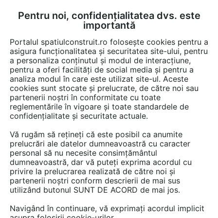
Pentru noi, confidențialitatea dvs. este
FĂ-ȚI CONT
LOGIN
importantă
CUM SE FACE
Portalul spatiulconstruit.ro folosește cookies pentru a
asigura funcționalitatea și securitatea site-ului, pentru
a personaliza conținutul și modul de interacțiune,
pentru a oferi facilități de social media și pentru a
analiza modul în care este utilizat site-ul. Aceste
Game de produse
Fatade tencuite / placate / ventilate
Chituri, s
EȘTI AICI:
cookies sunt stocate și prelucrate, de către noi sau
partenerii noștri în conformitate cu toate
reglementările în vigoare și toate standardele de
confidențialitate și securitate actuale.
Vă rugăm să rețineți că este posibil ca anumite
prelucrări ale datelor dumneavoastră cu caracter
personal să nu necesite consimțământul
dumneavoastră, dar vă puteți exprima acordul cu
privire la prelucrarea realizată de către noi și
partenerii noștri conform descrierii de mai sus
utilizând butonul SUNT DE ACORD de mai jos.
Navigând în continuare, vă exprimați acordul implicit
asupra folosirii cookie-urilor.