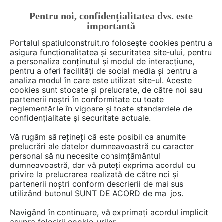
Pentru noi, confidențialitatea dvs. este
FĂ-ȚI CONT
LOGIN
importantă
CUM SE FACE
Portalul spatiulconstruit.ro folosește cookies pentru a
asigura funcționalitatea și securitatea site-ului, pentru
a personaliza conținutul și modul de interacțiune,
pentru a oferi facilități de social media și pentru a
analiza modul în care este utilizat site-ul. Aceste
Deschide filtre
cookies sunt stocate și prelucrate, de către noi sau
partenerii noștri în conformitate cu toate
reglementările în vigoare și toate standardele de
1 gamă
cu 3 produse de tipul
Tunele
confidențialitate și securitate actuale.
protectie cabluri
în categoria
Vă rugăm să rețineți că este posibil ca anumite
Conductori, cabluri, accesorii
prelucrări ale datelor dumneavoastră cu caracter
personal să nu necesite consimțământul
dumneavoastră, dar vă puteți exprima acordul cu
privire la prelucrarea realizată de către noi și
partenerii noștri conform descrierii de mai sus
utilizând butonul SUNT DE ACORD de mai jos.
Navigând în continuare, vă exprimați acordul implicit
asupra folosirii cookie-urilor.