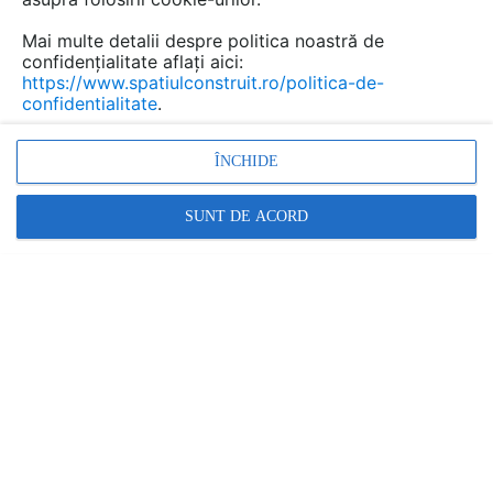
Mai multe detalii despre politica noastră de
confidențialitate aflați aici:
https://www.spatiulconstruit.ro/politica-de-
confidentialitate
.
ÎNCHIDE
SUNT DE ACORD
Tevi din polietilena si PVC pentru protectie cabluri TeraPlast
TERAPLAST
În această gamă:
1 documentații
3 produse