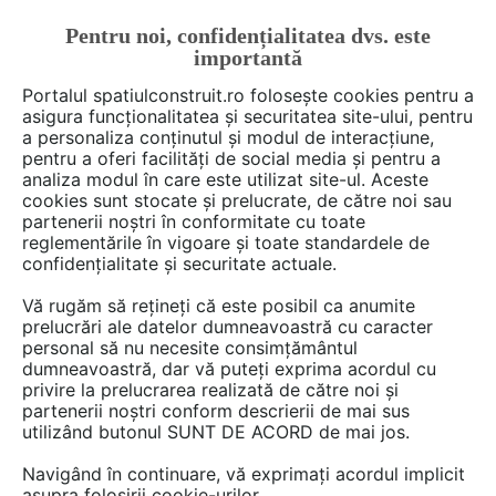
Pentru noi, confidențialitatea dvs. este
FĂ-ȚI CONT
LOGIN
importantă
CUM SE FACE
Portalul spatiulconstruit.ro folosește cookies pentru a
asigura funcționalitatea și securitatea site-ului, pentru
a personaliza conținutul și modul de interacțiune,
pentru a oferi facilități de social media și pentru a
analiza modul în care este utilizat site-ul. Aceste
Deschide filtre
cookies sunt stocate și prelucrate, de către noi sau
partenerii noștri în conformitate cu toate
reglementările în vigoare și toate standardele de
produse
0 game
de tipul
Produse
confidențialitate și securitate actuale.
termoformate
în categoria
Obiecte
Vă rugăm să rețineți că este posibil ca anumite
de mobilier
prelucrări ale datelor dumneavoastră cu caracter
personal să nu necesite consimțământul
dumneavoastră, dar vă puteți exprima acordul cu
privire la prelucrarea realizată de către noi și
partenerii noștri conform descrierii de mai sus
utilizând butonul SUNT DE ACORD de mai jos.
Navigând în continuare, vă exprimați acordul implicit
asupra folosirii cookie-urilor.
Nu exista produse in aceasta lista.