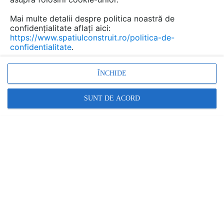
Mai multe detalii despre politica noastră de
confidențialitate aflați aici:
https://www.spatiulconstruit.ro/politica-de-
confidentialitate
.
Nu exista rezultate in aceasta lista.
ÎNCHIDE
SUNT DE ACORD
1
Promovați-vă produsele și serviciile pe
SpatiulConstruit.ro!
Ai o întrebare?
Scrie aici!