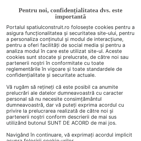
Pentru noi, confidențialitatea dvs. este
FĂ-ȚI CONT
LOGIN
importantă
CUM SE FACE
Portalul spatiulconstruit.ro folosește cookies pentru a
asigura funcționalitatea și securitatea site-ului, pentru
a personaliza conținutul și modul de interacțiune,
pentru a oferi facilități de social media și pentru a
analiza modul în care este utilizat site-ul. Aceste
Deschide filtre
cookies sunt stocate și prelucrate, de către noi sau
partenerii noștri în conformitate cu toate
reglementările în vigoare și toate standardele de
0 documentații de la
DOXAR GRUP
confidențialitate și securitate actuale.
Vă rugăm să rețineți că este posibil ca anumite
prelucrări ale datelor dumneavoastră cu caracter
personal să nu necesite consimțământul
dumneavoastră, dar vă puteți exprima acordul cu
privire la prelucrarea realizată de către noi și
partenerii noștri conform descrierii de mai sus
utilizând butonul SUNT DE ACORD de mai jos.
Navigând în continuare, vă exprimați acordul implicit
Nu exista documentatii care sa
asupra folosirii cookie-urilor.