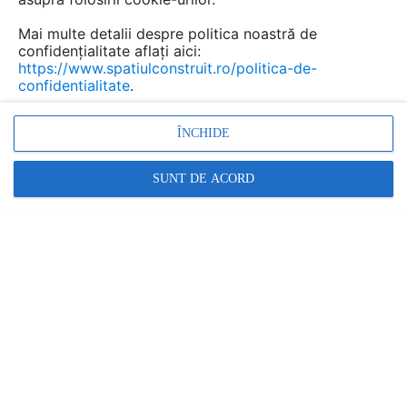
respecte conditiile selectate.
Mai multe detalii despre politica noastră de
confidențialitate aflați aici:
https://www.spatiulconstruit.ro/politica-de-
confidentialitate
.
ÎNCHIDE
1
SUNT DE ACORD
Promovați-vă produsele și serviciile pe
SpatiulConstruit.ro!
Ai o întrebare?
Scrie aici!