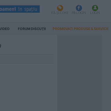
FĂ-ȚI CONT
FB LOGIN
LOGIN
VIDEO
FORUM DISCUŢII
PROMOVAȚI PRODUSE & SERVICII
a