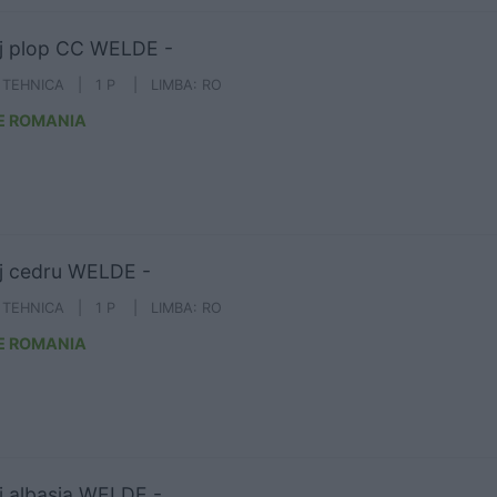
j plop CC WELDE -
A TEHNICA | 1 P | LIMBA: RO
E ROMANIA
j cedru WELDE -
A TEHNICA | 1 P | LIMBA: RO
E ROMANIA
j albasia WELDE -