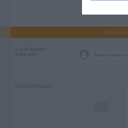
Promovați-v
AI O ÎNTREBARE?
SCRIE AICI!
CE DISCUTĂ LUMEA