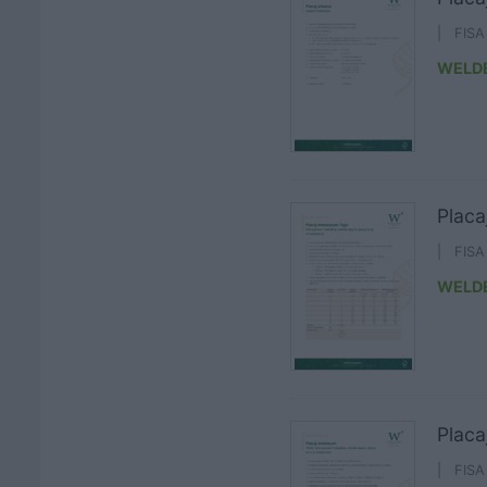
| FIS
WELD
Plac
| FIS
WELD
Placa
| FIS