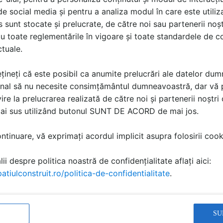
i de social media și pentru a analiza modul în care este utiliza
sunt stocate și prelucrate, de către noi sau partenerii noșt
u toate reglementările în vigoare și toate standardele de co
ctuale.
de securitate Tego WELDE - TEGO China
A TEHNICA | 4 P | LIMBA: RO
țineți că este posibil ca anumite prelucrări ale datelor du
nal să nu necesite consimțământul dumneavoastră, dar vă 
E ROMANIA
ire la prelucrarea realizată de către noi și partenerii noștr
mai sus utilizând butonul SUNT DE ACORD de mai jos.
tinuare, vă exprimați acordul implicit asupra folosirii cooki
teristici tehnice placi WELDE - PFL
ii despre politica noastră de confidențialitate aflați aici:
A TEHNICA | 1 P | LIMBA: RO
atiulconstruit.ro/politica-de-confidentialitate
.
E ROMANIA
SU