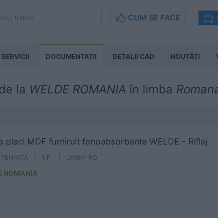
CUM SE FACE
SERVICII
DOCUMENTAŢII
DETALII CAD
NOUTĂȚI
 de la
WELDE ROMANIA
în limba
Roman
a placi MDF furniruit fonoabsorbante WELDE - Riflaj
A TEHNICA | 1 P | LIMBA: RO
E ROMANIA