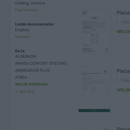
Catalog, brosura
Fisa tehnica
Placa
| FIS
Limbă documentație:
Engleza
WELD
Romana
De la:
ALGERNON
AMASS CONFORT SYSTEMS
AMBASADOR PLUS
Placa
ATREA
| FIS
WELDE ROMANIA
WELD
vezi toţi
Placa