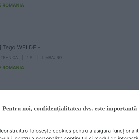
E ROMANIA
aj Tego WELDE -
A TEHNICA | 1 P | LIMBA: RO
E ROMANIA
Pentru noi, confidențialitatea dvs. este importantă
j Tego din lemn de plop WELDE - TEGO China
A TEHNICA | 1 P | LIMBA: RO
E ROMANIA
lconstruit.ro folosește cookies pentru a asigura funcționalit
e-ului, pentru a personaliza conținutul și modul de interacți