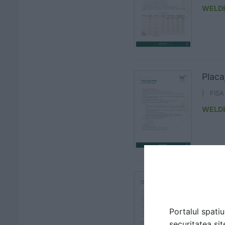
WELD
Plac
| FIS
WELD
Placa
| FIS
WELD
Portalul spatiu
securitatea sit