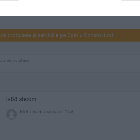
ă produsele și serviciile pe SpatiulConstruit.ro!
lv88 shcom
lv88 shcom
a scris
azi, 1:59