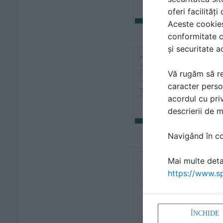
oferi facilităț
Aceste cookies 
conformitate c
și securitate a
Fisa 
| FIS
Vă rugăm să re
caracter perso
WELD
acordul cu priv
descrierii de 
Navigând în con
Carac
Mai multe detal
| FIS
https://www.sp
WELD
ÎNCHIDE