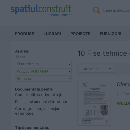
PRODUSE
LUCRĂRI
PROIECTE
FURNIZORI
Ai ales:
10 Fise tehnice
Toate
Fisa tehnica
x
WELDE ROMANIA
x
Romana
x
Ofert
Documentații pentru:
| FIS
Constructii, santier, utilaje
Finisaje si amenajari interioare
WELD
Curte, gradina, amenajari
exterioare
Tip documentație: