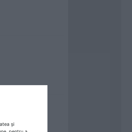
atea și
une, pentru a