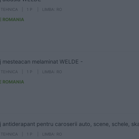
A TEHNICA | 1 P | LIMBA: RO
E ROMANIA
aj mesteacan melaminat WELDE -
A TEHNICA | 1 P | LIMBA: RO
E ROMANIA
j antiderapant pentru caroserii auto, scene, schele, 
A TEHNICA | 1 P | LIMBA: RO