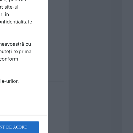
t site-ul.
ri în
nfidențialitate
mneavoastră cu
puteți exprima
i conform
e-urilor.
NT DE ACORD