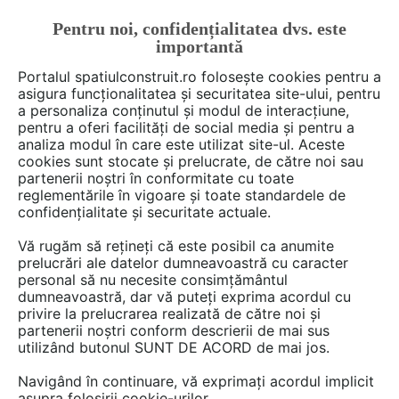
Pentru noi, confidențialitatea dvs. este
FĂ-ȚI CONT
LOGIN
importantă
CUM SE FACE
Portalul spatiulconstruit.ro folosește cookies pentru a
asigura funcționalitatea și securitatea site-ului, pentru
a personaliza conținutul și modul de interacțiune,
pentru a oferi facilități de social media și pentru a
analiza modul în care este utilizat site-ul. Aceste
Deschide filtre
cookies sunt stocate și prelucrate, de către noi sau
partenerii noștri în conformitate cu toate
reglementările în vigoare și toate standardele de
116 Fise tehnice din categoria
confidențialitate și securitate actuale.
Structuri / pereti / plansee
de la
Vă rugăm să rețineți că este posibil ca anumite
MAPEI
prelucrări ale datelor dumneavoastră cu caracter
personal să nu necesite consimțământul
dumneavoastră, dar vă puteți exprima acordul cu
1 - 20 din 116
privire la prelucrarea realizată de către noi și
partenerii noștri conform descrierii de mai sus
utilizând butonul SUNT DE ACORD de mai jos.
Navigând în continuare, vă exprimați acordul implicit
asupra folosirii cookie-urilor.