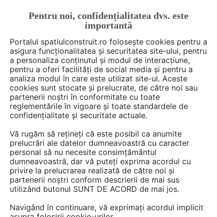
Pentru noi, confidențialitatea dvs. este
FĂ-ȚI CONT
LOGIN
importantă
CUM SE FACE
Portalul spatiulconstruit.ro folosește cookies pentru a
asigura funcționalitatea și securitatea site-ului, pentru
a personaliza conținutul și modul de interacțiune,
pentru a oferi facilități de social media și pentru a
analiza modul în care este utilizat site-ul. Aceste
Deschide filtre
cookies sunt stocate și prelucrate, de către noi sau
partenerii noștri în conformitate cu toate
reglementările în vigoare și toate standardele de
6 Instructiuni montaj, utilizare de
confidențialitate și securitate actuale.
tipul
Masini de slefuit suprafete
în
Vă rugăm să rețineți că este posibil ca anumite
categoria
Scule, unelte, masini,
prelucrări ale datelor dumneavoastră cu caracter
personal să nu necesite consimțământul
echipamente
dumneavoastră, dar vă puteți exprima acordul cu
privire la prelucrarea realizată de către noi și
partenerii noștri conform descrierii de mai sus
utilizând butonul SUNT DE ACORD de mai jos.
Navigând în continuare, vă exprimați acordul implicit
asupra folosirii cookie-urilor.