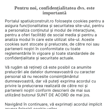
Pentru noi, confidențialitatea dvs. este
FĂ-ȚI CONT
LOGIN
importantă
CUM SE FACE
Portalul spatiulconstruit.ro folosește cookies pentru a
asigura funcționalitatea și securitatea site-ului, pentru
a personaliza conținutul și modul de interacțiune,
pentru a oferi facilități de social media și pentru a
analiza modul în care este utilizat site-ul. Aceste
Deschide filtre
cookies sunt stocate și prelucrate, de către noi sau
partenerii noștri în conformitate cu toate
reglementările în vigoare și toate standardele de
2 Instructiuni montaj, utilizare de
confidențialitate și securitate actuale.
tipul
Fierastraie electrice,
Vă rugăm să rețineți că este posibil ca anumite
pneumatice
în categoria
Scule,
prelucrări ale datelor dumneavoastră cu caracter
personal să nu necesite consimțământul
unelte, masini, echipamente
dumneavoastră, dar vă puteți exprima acordul cu
privire la prelucrarea realizată de către noi și
partenerii noștri conform descrierii de mai sus
utilizând butonul SUNT DE ACORD de mai jos.
Navigând în continuare, vă exprimați acordul implicit
asupra folosirii cookie-urilor.