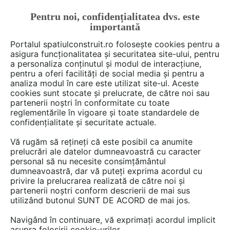
Pentru noi, confidențialitatea dvs. este
FĂ-ȚI CONT
LOGIN
importantă
CUM SE FACE
Portalul spatiulconstruit.ro folosește cookies pentru a
asigura funcționalitatea și securitatea site-ului, pentru
a personaliza conținutul și modul de interacțiune,
pentru a oferi facilități de social media și pentru a
analiza modul în care este utilizat site-ul. Aceste
Deschide filtre
cookies sunt stocate și prelucrate, de către noi sau
partenerii noștri în conformitate cu toate
reglementările în vigoare și toate standardele de
13 Fise tehnice de tipul
Masini de
confidențialitate și securitate actuale.
slefuit suprafete
în categoria
Scule,
Vă rugăm să rețineți că este posibil ca anumite
unelte, masini, echipamente
prelucrări ale datelor dumneavoastră cu caracter
personal să nu necesite consimțământul
dumneavoastră, dar vă puteți exprima acordul cu
privire la prelucrarea realizată de către noi și
partenerii noștri conform descrierii de mai sus
utilizând butonul SUNT DE ACORD de mai jos.
Navigând în continuare, vă exprimați acordul implicit
asupra folosirii cookie-urilor.