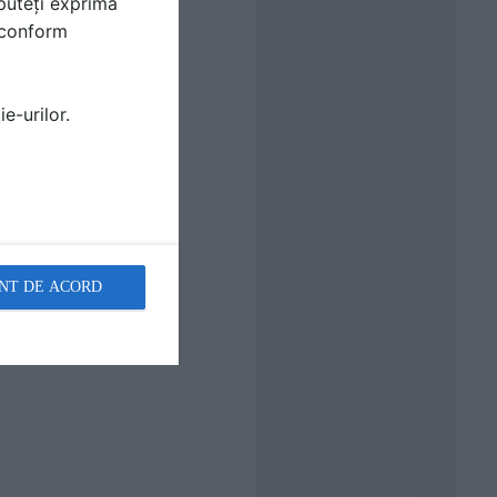
puteți exprima
i conform
e-urilor.
NT DE ACORD