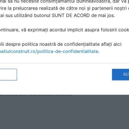
nal să nu necesite consimțământul dumneavoastră, dar vă 
ire la prelucrarea realizată de către noi și partenerii noștr
mai sus utilizând butonul SUNT DE ACORD de mai jos.
ubulatua ovala 117x52 SISTEMA - 816.11.66
A TEHNICA | 1 P | LIMBA: RO
tinuare, vă exprimați acordul implicit asupra folosirii cooki
MA COMFORT AND ENERGY SAVING
ii despre politica noastră de confidențialitate aflați aici:
atiulconstruit.ro/politica-de-confidentialitate
.
ovala 117x52 SISTEMA - 816.03.66
SU
A TEHNICA | 1 P | LIMBA: RO
MA COMFORT AND ENERGY SAVING