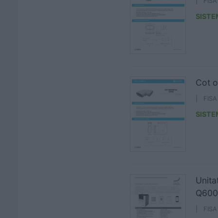
| FIS
SISTE
Cot o
| FIS
SISTE
Unita
Q600 
| FIS