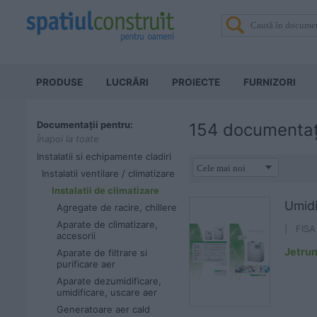
PRODUSE
LUCRĂRI
PROIECTE
FURNIZORI
Documentații pentru:
154 documentați
Înapoi la toate
Instalatii si echipamente cladiri
Instalatii ventilare / climatizare
Instalatii de climatizare
Umid
Agregate de racire, chillere
Aparate de climatizare,
| FIS
accesorii
Jetru
Aparate de filtrare si
purificare aer
Aparate dezumidificare,
umidificare, uscare aer
Generatoare aer cald