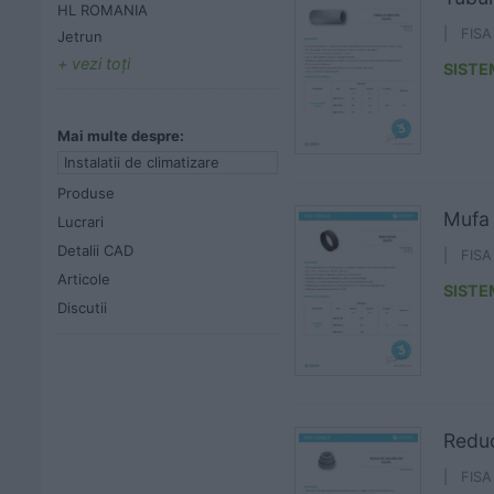
HL ROMANIA
| FIS
Jetrun
vezi toţi
SISTE
Mai multe despre:
Instalatii de climatizare
Produse
Mufa 
Lucrari
Detalii CAD
| FIS
Articole
SISTE
Discutii
Reduc
| FIS