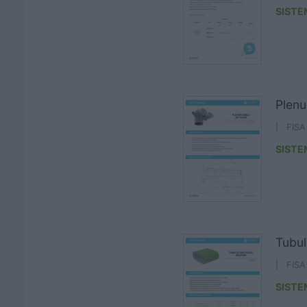
SISTE
Plenu
| FIS
SISTE
Tubul
| FIS
SISTE