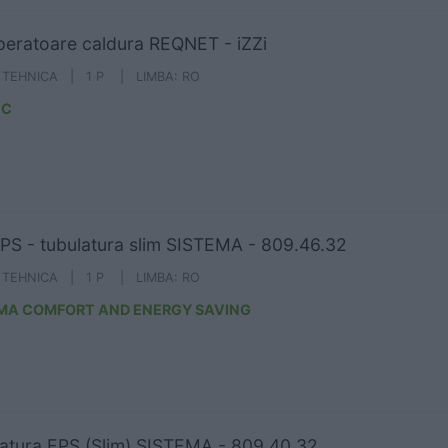
eratoare caldura REQNET - iZZi
A TEHNICA | 1 P | LIMBA: RO
EC
PS - tubulatura slim SISTEMA - 809.46.32
A TEHNICA | 1 P | LIMBA: RO
MA COMFORT AND ENERGY SAVING
atura EPS (Slim) SISTEMA - 809.40.32