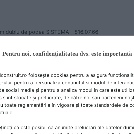
m dublu de podea SISTEMA - 816.07.66
A TEHNICA | 1 P | LIMBA: RO
MA COMFORT AND ENERGY SAVING
Pentru noi, confidențialitatea dvs. este importantă
lconstruit.ro folosește cookies pentru a asigura funcționalit
e-ului, pentru a personaliza conținutul și modul de interacți
i de social media și pentru a analiza modul în care este utiliza
g tubulatura ovala SISTEMA - 816.10.66
sunt stocate și prelucrate, de către noi sau partenerii noșt
A TEHNICA | 1 P | LIMBA: RO
u toate reglementările în vigoare și toate standardele de co
MA COMFORT AND ENERGY SAVING
ctuale.
țineți că este posibil ca anumite prelucrări ale datelor du