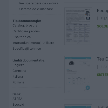
Recuperatoare de caldura
Sisteme de climatizare
Recup
| FIS
Tip documentație:
Catalog, brosura
SOLD
Certificare produs
Fisa tehnica
Instructiuni montaj, utilizare
Specificații tehnice
Teu E
Limbă documentație:
Engleza
| FIS
Germana
SISTE
Italiana
Romana
De la:
ATREA
Ecocald
Tubul