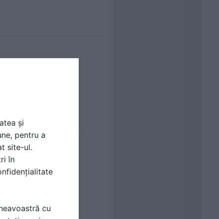
atea și
une, pentru a
t site-ul.
ri în
nfidențialitate
mneavoastră cu