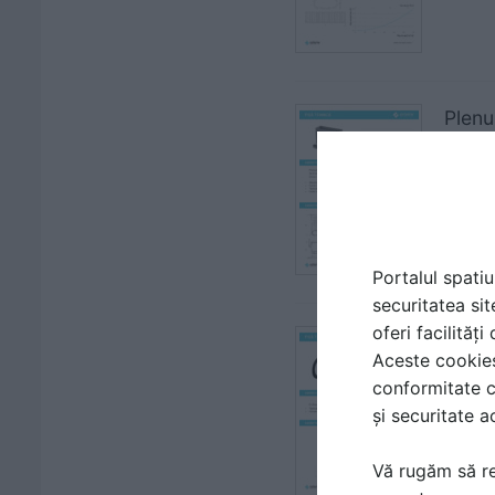
Plenu
| FIS
SISTE
Portalul spatiu
securitatea sit
oferi facilităț
O-rin
Aceste cookies 
| FIS
conformitate c
SISTE
și securitate a
Vă rugăm să re