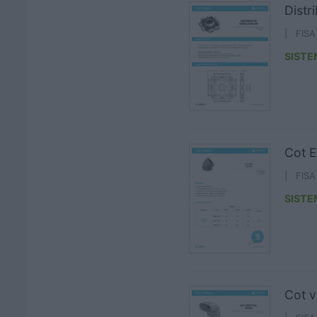
Distr
| FIS
SISTE
Cot E
| FIS
SISTE
Cot v