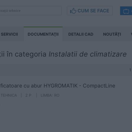
CUM SE FACE
SERVICII
DOCUMENTAŢII
DETALII CAD
NOUTĂȚI
i în categoria
Instalatii de climatizare
1
ificatoare cu abur HYGROMATIK - CompactLine
A TEHNICA | 2 P | LIMBA: RO
n