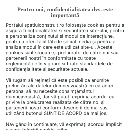
Pentru noi, confidențialitatea dvs. este
FĂ-ȚI CONT
LOGIN
importantă
CUM SE FACE
Portalul spatiulconstruit.ro folosește cookies pentru a
asigura funcționalitatea și securitatea site-ului, pentru
a personaliza conținutul și modul de interacțiune,
pentru a oferi facilități de social media și pentru a
analiza modul în care este utilizat site-ul. Aceste
Deschide filtre
cookies sunt stocate și prelucrate, de către noi sau
partenerii noștri în conformitate cu toate
reglementările în vigoare și toate standardele de
159 Fise tehnice în categoria
Tabla,
confidențialitate și securitate actuale.
panouri, tigle metalice
Vă rugăm să rețineți că este posibil ca anumite
prelucrări ale datelor dumneavoastră cu caracter
personal să nu necesite consimțământul
1 - 20 din 159
dumneavoastră, dar vă puteți exprima acordul cu
privire la prelucrarea realizată de către noi și
partenerii noștri conform descrierii de mai sus
utilizând butonul SUNT DE ACORD de mai jos.
Navigând în continuare, vă exprimați acordul implicit
asupra folosirii cookie-urilor.