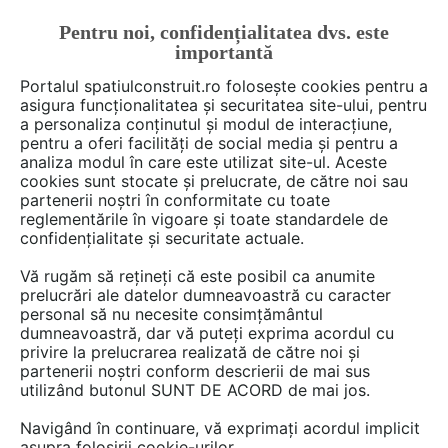
Pentru noi, confidențialitatea dvs. este
FĂ-ȚI CONT
LOGIN
importantă
CUM SE FACE
Portalul spatiulconstruit.ro folosește cookies pentru a
asigura funcționalitatea și securitatea site-ului, pentru
a personaliza conținutul și modul de interacțiune,
pentru a oferi facilități de social media și pentru a
analiza modul în care este utilizat site-ul. Aceste
Deschide filtre
cookies sunt stocate și prelucrate, de către noi sau
partenerii noștri în conformitate cu toate
reglementările în vigoare și toate standardele de
16 Fise tehnice de tipul
Tratamente
confidențialitate și securitate actuale.
de impermeabilizare
în categoria
Vă rugăm să rețineți că este posibil ca anumite
Tratamente, reparatii, reabilitari
prelucrări ale datelor dumneavoastră cu caracter
personal să nu necesite consimțământul
dumneavoastră, dar vă puteți exprima acordul cu
privire la prelucrarea realizată de către noi și
partenerii noștri conform descrierii de mai sus
utilizând butonul SUNT DE ACORD de mai jos.
Navigând în continuare, vă exprimați acordul implicit
asupra folosirii cookie-urilor.