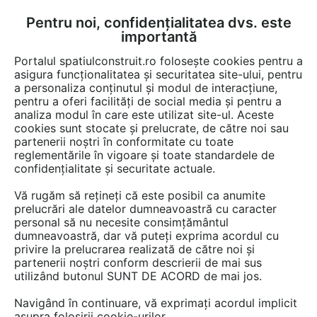
Pentru noi, confidențialitatea dvs. este
FĂ-ȚI CONT
LOGIN
importantă
CUM SE FACE
Portalul spatiulconstruit.ro folosește cookies pentru a
asigura funcționalitatea și securitatea site-ului, pentru
a personaliza conținutul și modul de interacțiune,
pentru a oferi facilități de social media și pentru a
analiza modul în care este utilizat site-ul. Aceste
Documentații
Fise tehnice
Acoperis terasa, terase, balcoane
Trata
EȘTI AICI:
cookies sunt stocate și prelucrate, de către noi sau
partenerii noștri în conformitate cu toate
Amorsa pe baza de rasini sintetice in
reglementările în vigoare și toate standardele de
solvent pentru imbunatatirea aderentei
confidențialitate și securitate actuale.
membranelor elastice lichide pe
Vă rugăm să rețineți că este posibil ca anumite
membrane bituminoase existente
prelucrări ale datelor dumneavoastră cu caracter
personal să nu necesite consimțământul
MAPEI PRIMER PER AQUAFLEX
dumneavoastră, dar vă puteți exprima acordul cu
privire la prelucrarea realizată de către noi și
partenerii noștri conform descrierii de mai sus
Limba: Romana
utilizând butonul SUNT DE ACORD de mai jos.
20 afisari
Navigând în continuare, vă exprimați acordul implicit
asupra folosirii cookie-urilor.