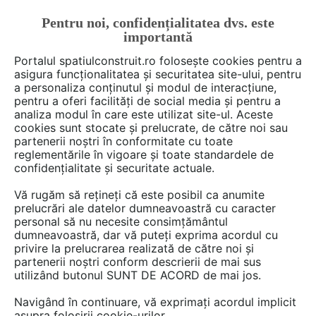
Pentru noi, confidențialitatea dvs. este
FĂ-ȚI CONT
LOGIN
importantă
CUM SE FACE
Portalul spatiulconstruit.ro folosește cookies pentru a
asigura funcționalitatea și securitatea site-ului, pentru
a personaliza conținutul și modul de interacțiune,
pentru a oferi facilități de social media și pentru a
analiza modul în care este utilizat site-ul. Aceste
Deschide filtre
cookies sunt stocate și prelucrate, de către noi sau
partenerii noștri în conformitate cu toate
reglementările în vigoare și toate standardele de
200 detalii de produs de tipul
Guri de
confidențialitate și securitate actuale.
scurgere terase
în categoria
Guri de
Vă rugăm să rețineți că este posibil ca anumite
scurgere, jgheaburi, rigole
prelucrări ale datelor dumneavoastră cu caracter
personal să nu necesite consimțământul
dumneavoastră, dar vă puteți exprima acordul cu
1 - 20 din 200
privire la prelucrarea realizată de către noi și
partenerii noștri conform descrierii de mai sus
utilizând butonul SUNT DE ACORD de mai jos.
Navigând în continuare, vă exprimați acordul implicit
asupra folosirii cookie-urilor.