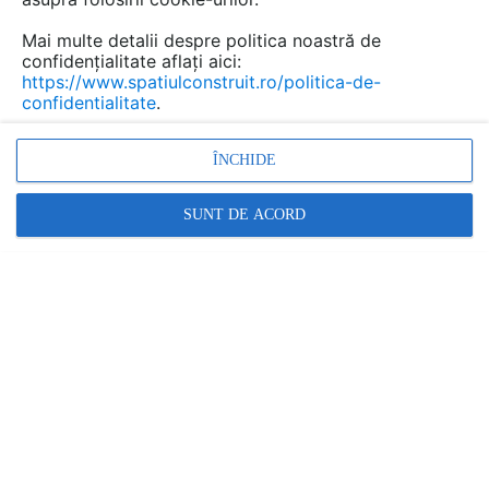
Mai multe detalii despre politica noastră de
confidențialitate aflați aici:
https://www.spatiulconstruit.ro/politica-de-
confidentialitate
.
ÎNCHIDE
SUNT DE ACORD
Desen tehnic: Corp sifon pentru balcon si terasa
DN75 cu manseta din bitum HL Hutterer & Lechner