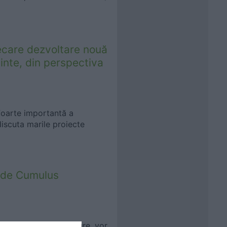
ecare dezvoltare nouă
ainte, din perspectiva
foarte importantă a
discuta marile proiecte
e de Cumulus
ers Cumulus Architecture, vor