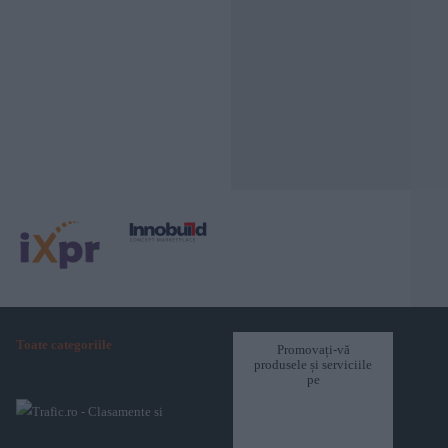
Toate categoriile
Promovați-vă
produsele și serviciile
pe