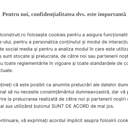
prezenta noile proiecte pe 8 iunie, în cadr
International
Pentru noi, confidențialitatea dvs. este importantă
lconstruit.ro folosește cookies pentru a asigura funcționalit
e-ului, pentru a personaliza conținutul și modul de interacți
i de social media și pentru a analiza modul în care este utiliza
ă produsele și serviciile pe SpatiulConstruit.ro!
sunt stocate și prelucrate, de către noi sau partenerii noșt
u toate reglementările în vigoare și toate standardele de co
ctuale.
țineți că este posibil ca anumite prelucrări ale datelor du
nal să nu necesite consimțământul dumneavoastră, dar vă 
ire la prelucrarea realizată de către noi și partenerii noștr
mai sus utilizând butonul SUNT DE ACORD de mai jos.
nedumerire
tinuare, vă exprimați acordul implicit asupra folosirii cooki
HelpDesk SpatiulConstruit.ro
a scris
la data 03 Jul 2025, 13:55