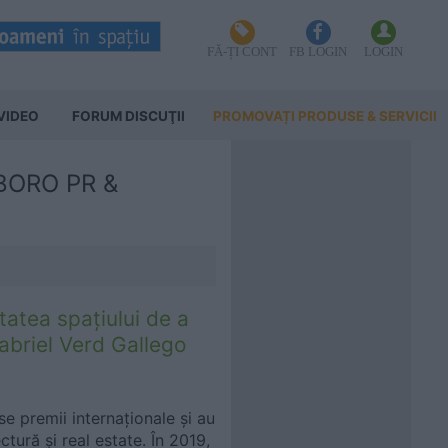
FĂ-ȚI CONT
FB LOGIN
LOGIN
VIDEO
FORUM DISCUŢII
PROMOVAȚI PRODUSE & SERVICII
 BORO PR &
itatea spațiului de a
Gabriel Verd Gallego
se premii internaționale și au
ctură și real estate. În 2019,