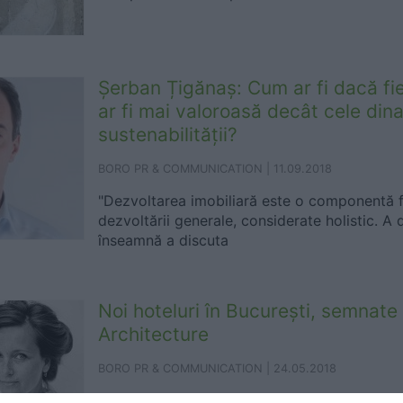
Șerban Țigănaș: Cum ar fi dacă fi
ar fi mai valoroasă decât cele din
sustenabilității?
BORO PR & COMMUNICATION |
11.09.2018
"Dezvoltarea imobiliară este o componentă 
dezvoltării generale, considerate holistic. A 
înseamnă a discuta
Noi hoteluri în București, semnat
Architecture
BORO PR & COMMUNICATION |
24.05.2018
Eliza Yokina și Ivona Amariței, Senior Partn