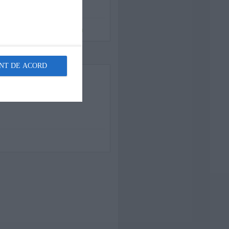
ca Șoaita @ Oameni în Spațiu
NT DE ACORD