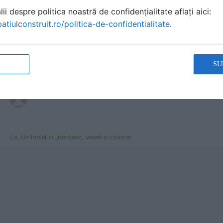
ii despre politica noastră de confidențialitate aflați aici:
atiulconstruit.ro/politica-de-confidentialitate
.
La:
Pentru un birou de arhitectură, e important să fie liber | arh. Ralu
SU
Cameră pentru student
Maxim Guida
a scris
la data 23 Jul 2020, 18:20
La:
Un hotel studențesc, vesel și colorat