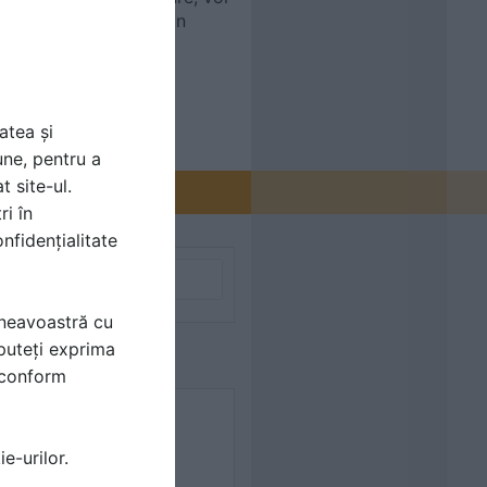
ul FORO 2018 - Romanian
atea și
une, pentru a
t site-ul.
ri în
nfidențialitate
mneavoastră cu
puteți exprima
i conform
e-urilor.