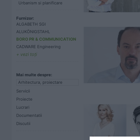
Urbanism si planificare
Furnizor:
ALGABETH SGI
ALUKÖNIGSTAHL
BORO PR & COMMUNICATION
CADWARE Engineering
vezi toţi
Mai multe despre:
Arhitectura, proiectare
Servicii
Proiecte
Lucrari
Documentatii
Discutii