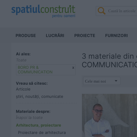
PRODUSE
LUCRĂRI
PROIECTE
FURNIZORI
Ai ales:
3 materiale din
Toate
COMMUNICATI
BORO PR &
x
COMMUNICATION
Vreau să citesc:
Articole
știri, noutăți, comunicate
Materiale despre:
Înapoi la toate
Arhitectura, proiectare
Proiectare de arhitectura