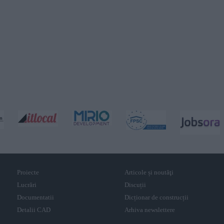
Proiecte
Articole și noutăţi
Lucrări
Discuții
Documentatii
Dicționar de construcții
Detalii CAD
Arhiva newslettere