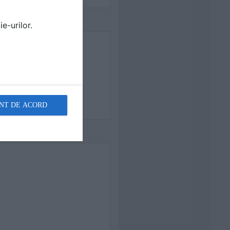
e-urilor.
NT DE ACORD
i în vârstă