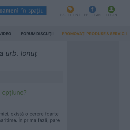
FĂ-ȚI CONT
FB LOGIN
LOGIN
VIDEO
FORUM DISCUŢII
PROMOVAȚI PRODUSE & SERVICII
la
urb. Ionuț
o opțiune?
iei, există o cerere foarte
aritime. În prima fază, pare