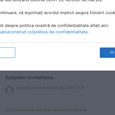
tinuare, vă exprimați acordul implicit asupra folosirii cooki
Din categoria ,,asa nu ”
ii despre politica noastră de confidențialitate aflați aici:
atiulconstruit.ro/politica-de-confidentialitate
.
Liliana Cepariu
a scris
la data 07 Oct 2025, 15:17
SU
La:
Casă aproape-pasivă construită de un britanic pentru părinții săi ma
Așteptăm normalitatea...
Radesalu
a scris
la data 05 Sep 2025, 11:19
La:
O casă închisă complet în sticlă poate fi eficientă