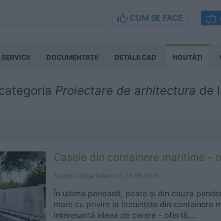
CUM SE FACE
SERVICII
DOCUMENTAŢII
DETALII CAD
NOUTĂȚI
 categoria
Proiectare de arhitectura
de 
Casele din containere maritime - 
Studio Office Kolectiv |
25.05.2021
În ultima perioadă, poate și din cauza pandem
mare cu privire la locuințele din containere m
interesantă ideea de cerere - ofertă,...