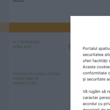
Discutii
Promovați-v
AI O ÎNTREBARE?
SCRIE AICI!
Portalul spatiu
securitatea sit
oferi facilităț
Aceste cookies 
conformitate c
CE DISCUTĂ LUMEA DESPRE
și securitate a
PROIECTARE DE
ARHITECTURA
Vă rugăm să re
caracter perso
acordul cu priv
descrierii de 