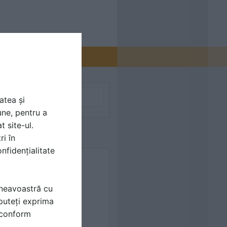
atea și
une, pentru a
t site-ul.
ri în
nfidențialitate
8
mneavoastră cu
puteți exprima
i conform