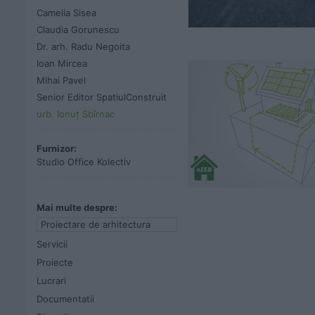
Camelia Sisea
Claudia Gorunescu
Dr. arh. Radu Negoita
Ioan Mircea
Mihai Pavel
Senior Editor SpatiulConstruit
urb. Ionuț Sbîrnac
Furnizor:
Studio Office Kolectiv
Mai multe despre:
Proiectare de arhitectura
Servicii
Proiecte
Lucrari
Documentatii