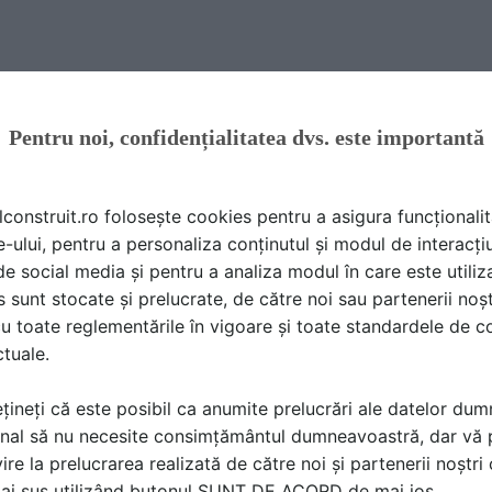
ă produsele și serviciile pe SpatiulConstruit.ro!
Pentru noi, confidențialitatea dvs. este importantă
lconstruit.ro folosește cookies pentru a asigura funcționalit
e-ului, pentru a personaliza conținutul și modul de interacți
i de social media și pentru a analiza modul în care este utiliza
sunt stocate și prelucrate, de către noi sau partenerii noșt
u toate reglementările în vigoare și toate standardele de co
Proiectare cap-coada
ctuale.
HelpDesk SpatiulConstruit.ro
a scris
la data 21 Apr 2026, 10:2
țineți că este posibil ca anumite prelucrări ale datelor du
nal să nu necesite consimțământul dumneavoastră, dar vă 
ire la prelucrarea realizată de către noi și partenerii noștr
mai sus utilizând butonul SUNT DE ACORD de mai jos.