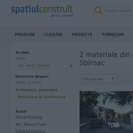
PRODUSE
LUCRĂRI
PROIECTE
FURNIZORI
Ai ales:
2 materiale din
Toate
Sbîrnac
urb. Ionuț Sbîrnac
x
Materiale despre:
Înapoi la toate
Arhitectura, proiectare
Proiectare de arhitectura
Autor:
Alexa Hociung
arh. Raluca Popa
Camelia Diaconu