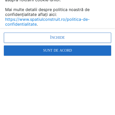
Mai multe detalii despre politica noastră de
confidențialitate aflați aici:
https://www.spatiulconstruit.ro/politica-de-
confidentialitate
.
ÎNCHIDE
SUNT DE ACORD
Proiectarea economică a fațadelor din
fibrociment Equitone
EQUITONE |
15.12.2022
Designul fațadei Equitone poate fi conceput astfel
încât plăcile să fie debitate și aranjate cu minimum de
pierderi (deci cantități reduse de deșeuri)