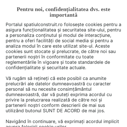
Pentru noi, confidențialitatea dvs. este
FĂ-ȚI CONT
LOGIN
importantă
CUM SE FACE
Portalul spatiulconstruit.ro folosește cookies pentru a
asigura funcționalitatea și securitatea site-ului, pentru
a personaliza conținutul și modul de interacțiune,
pentru a oferi facilități de social media și pentru a
analiza modul în care este utilizat site-ul. Aceste
Deschide filtre
cookies sunt stocate și prelucrate, de către noi sau
partenerii noștri în conformitate cu toate
reglementările în vigoare și toate standardele de
135 materiale din categoria
Fatade
confidențialitate și securitate actuale.
tencuite / placate / ventilate
Vă rugăm să rețineți că este posibil ca anumite
prelucrări ale datelor dumneavoastră cu caracter
personal să nu necesite consimțământul
30 - 60 din 135
dumneavoastră, dar vă puteți exprima acordul cu
privire la prelucrarea realizată de către noi și
partenerii noștri conform descrierii de mai sus
utilizând butonul SUNT DE ACORD de mai jos.
Navigând în continuare, vă exprimați acordul implicit
asupra folosirii cookie-urilor.