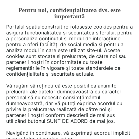
Pentru noi, confidențialitatea dvs. este
FĂ-ȚI CONT
LOGIN
importantă
CUM SE FACE
Portalul spatiulconstruit.ro folosește cookies pentru a
asigura funcționalitatea și securitatea site-ului, pentru
a personaliza conținutul și modul de interacțiune,
pentru a oferi facilități de social media și pentru a
analiza modul în care este utilizat site-ul. Aceste
cookies sunt stocate și prelucrate, de către noi sau
partenerii noștri în conformitate cu toate
Vezi toate produsele
reglementările în vigoare și toate standardele de
confidențialitate și securitate actuale.
1 game
cu 18 produse de tipul
Vă rugăm să rețineți că este posibil ca anumite
Stickere, folii decorative
prelucrări ale datelor dumneavoastră cu caracter
personal să nu necesite consimțământul
dumneavoastră, dar vă puteți exprima acordul cu
privire la prelucrarea realizată de către noi și
partenerii noștri conform descrierii de mai sus
utilizând butonul SUNT DE ACORD de mai jos.
Navigând în continuare, vă exprimați acordul implicit
asupra folosirii cookie-urilor.