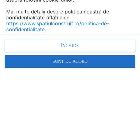
Mai multe detalii despre politica noastră de
confidențialitate aflați aici:
https://www.spatiulconstruit.ro/politica-de-
confidentialitate
.
ÎNCHIDE
SUNT DE ACORD
Folii decorative pentru spatii comerciale si industriale sau horeca
ALGERNON
ALGERNON
În această gamă:
18 produse