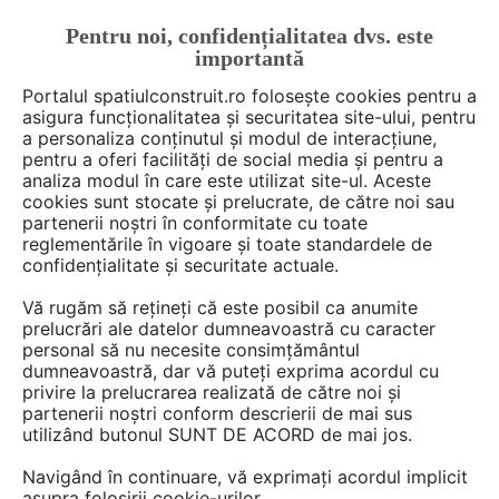
Pentru noi, confidențialitatea dvs. este
FĂ-ȚI CONT
LOGIN
importantă
CUM SE FACE
Portalul spatiulconstruit.ro folosește cookies pentru a
asigura funcționalitatea și securitatea site-ului, pentru
a personaliza conținutul și modul de interacțiune,
pentru a oferi facilități de social media și pentru a
analiza modul în care este utilizat site-ul. Aceste
cookies sunt stocate și prelucrate, de către noi sau
partenerii noștri în conformitate cu toate
Vezi toate produsele
reglementările în vigoare și toate standardele de
confidențialitate și securitate actuale.
1 game
cu 1 produse de tipul
Vă rugăm să rețineți că este posibil ca anumite
Ferestre din aluminiu
prelucrări ale datelor dumneavoastră cu caracter
personal să nu necesite consimțământul
dumneavoastră, dar vă puteți exprima acordul cu
privire la prelucrarea realizată de către noi și
partenerii noștri conform descrierii de mai sus
utilizând butonul SUNT DE ACORD de mai jos.
Navigând în continuare, vă exprimați acordul implicit
asupra folosirii cookie-urilor.