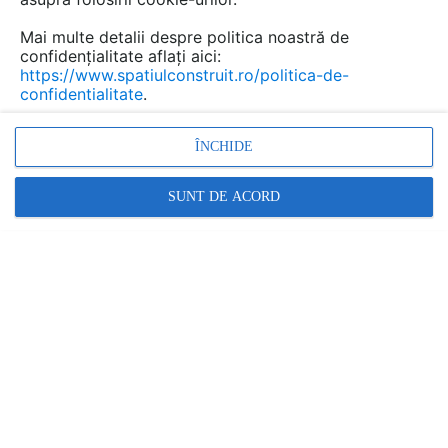
Mai multe detalii despre politica noastră de
confidențialitate aflați aici:
https://www.spatiulconstruit.ro/politica-de-
confidentialitate
.
ÎNCHIDE
SUNT DE ACORD
Ferestre din aluminiu pentru cladiri de birouri sau rezidentiale
BATI-AL
BATI-AL FACADES SRL
În această gamă:
5 documentații
1 produs
5 detalii CAD