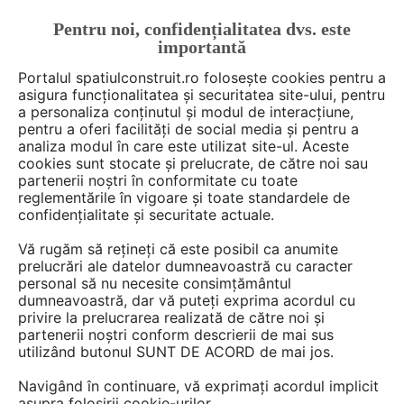
Pentru noi, confidențialitatea dvs. este
FĂ-ȚI CONT
LOGIN
importantă
CUM SE FACE
Portalul spatiulconstruit.ro folosește cookies pentru a
asigura funcționalitatea și securitatea site-ului, pentru
a personaliza conținutul și modul de interacțiune,
pentru a oferi facilități de social media și pentru a
analiza modul în care este utilizat site-ul. Aceste
cookies sunt stocate și prelucrate, de către noi sau
partenerii noștri în conformitate cu toate
Vezi toate produsele
reglementările în vigoare și toate standardele de
confidențialitate și securitate actuale.
2 game
cu 9 produse de tipul
Vă rugăm să rețineți că este posibil ca anumite
Cupolete, voleti evacuare fum
prelucrări ale datelor dumneavoastră cu caracter
personal să nu necesite consimțământul
dumneavoastră, dar vă puteți exprima acordul cu
privire la prelucrarea realizată de către noi și
partenerii noștri conform descrierii de mai sus
utilizând butonul SUNT DE ACORD de mai jos.
Navigând în continuare, vă exprimați acordul implicit
asupra folosirii cookie-urilor.