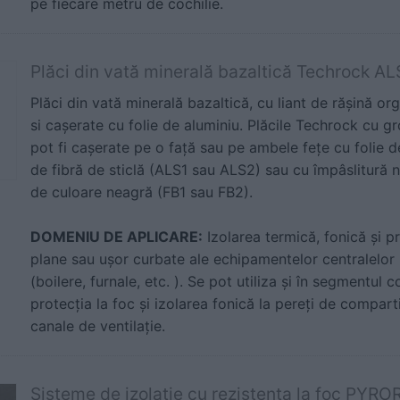
pe fiecare metru de cochilie.
Plăci din vată minerală bazaltică Techrock AL
Plăci din vată minerală bazaltică, cu liant de răşină or
si caşerate cu folie de aluminiu. Plăcile Techrock cu g
pot fi caşerate pe o faţă sau pe ambele feţe cu folie 
de fibră de sticlă (ALS1 sau ALS2) sau cu împâslitură ne
de culoare neagră (FB1 sau FB2).
DOMENIU DE APLICARE:
Izolarea termică, fonică şi pr
plane sau uşor curbate ale echipamentelor centralelor i
(boilere, furnale, etc. ). Se pot utiliza şi în segmentul 
protecţia la foc şi izolarea fonică la pereţi de compart
canale de ventilaţie.
Sisteme de izolatie cu rezistenta la foc PYROR