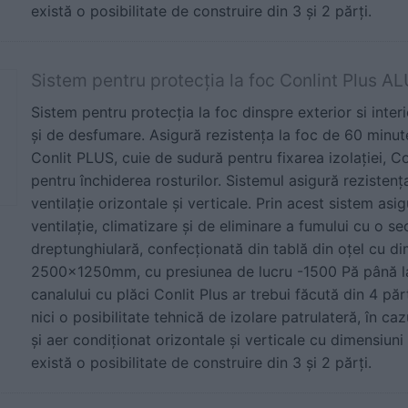
există o posibilitate de construire din 3 și 2 părți.
Sistem pentru protecţia la foc Conlint Plus A
Sistem pentru protecţia la foc dinspre exterior si interi
şi de desfumare. Asigură rezistenţa la foc de 60 minute
Conlit PLUS, cuie de sudură pentru fixarea izolaţiei, C
pentru închiderea rosturilor. Sistemul asigură rezistenţ
ventilaţie orizontale şi verticale. Prin acest sistem a
ventilație, climatizare și de eliminare a fumului cu o s
dreptunghiulară, confecționată din tablă din oțel cu 
2500x1250mm, cu presiunea de lucru -1500 Pă până l
canalului cu plăci Conlit Plus ar trebui făcută din 4 părț
nici o posibilitate tehnică de izolare patrulateră, în ca
și aer condiționat orizontale și verticale cu dimensiu
există o posibilitate de construire din 3 și 2 părți.