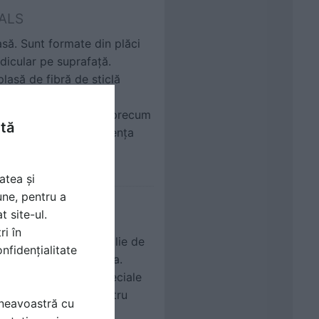
 ALS
asă. Sunt formate din plăci
dicular pe suprafaţă.
plasă de fibră de sticlă
e a echipamentelor de
 sisteme de ventilaţie, precum
ntă
brelor măreşte rezistenţa
atea și
une, pentru a
t site-ul.
 ALS
ri în
rate pe o parte cu folie de
nfidențialitate
ile pe toată secţiunea.
nctuală a cuielor speciale
aterialul perfect pentru
mneavoastră cu
voarelor de apă caldă,