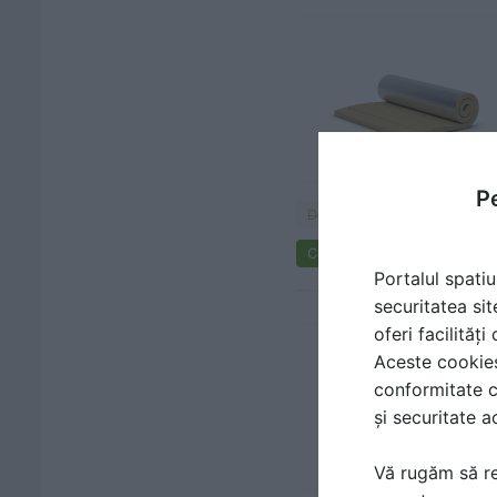
Pe
Documentaţii
Cere ofertă de preț
Portalul spatiu
securitatea sit
oferi facilităț
Aceste cookies 
conformitate c
și securitate a
Vă rugăm să re