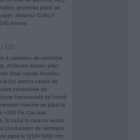
etalice, grosimea plăcii se
protejat. Sistemul CONLIT
 240 minute.
LU 120
or a canalelor de ventilaţie
e. Alcătuire sistem: plăci
onlit Glue, bandă Aluminiu
a la foc pentru canale de
sigurăm conductele de
ecțiune transversală de formă
dimensiuni maxime de până la
a +500 Pa. Carcasa
i. În cazul în care nu există
zul conductelor de ventilație
ni de până la 1250x1000 mm,