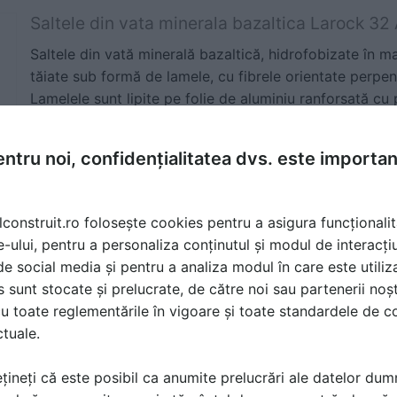
Saltele din vata minerala bazaltica Larock 32
Saltele din vată minerală bazaltică, hidrofobizate în m
tăiate sub formă de lamele, cu fibrele orientate perpen
Lamelele sunt lipite pe folie de aluminiu ranforsată cu 
(ALS). Produsul este destinat izolării termice şi fonic
distribuţie a căldurii: boilere, rezervoare, conducte şi
ntru noi, confidențialitatea dvs. este importa
şi alte suprafeţe curbe. Dispunerea perpendiculară a fi
produsului la compresiune şi încărcări mecanice.
lconstruit.ro folosește cookies pentru a asigura funcționalit
e-ului, pentru a personaliza conținutul și modul de interacți
i de social media și pentru a analiza modul în care este utiliza
Saltele lamelare din vata bazaltica Larock 40
sunt stocate și prelucrate, de către noi sau partenerii noșt
Saltele lamelare din vată bazaltică Larock 40 ALS cașe
u toate reglementările în vigoare și toate standardele de co
aluminiu armată cu plasă din fibră de sticlă, impermeab
ctuale.
Fixarea produsului Larock se efectuază prin sudarea pu
sau folosind adeziv poliuretanic. Larock 40 ALS este m
țineți că este posibil ca anumite prelucrări ale datelor du
termoizolarea canalelor de ventilaţie şi aerisire, rezer