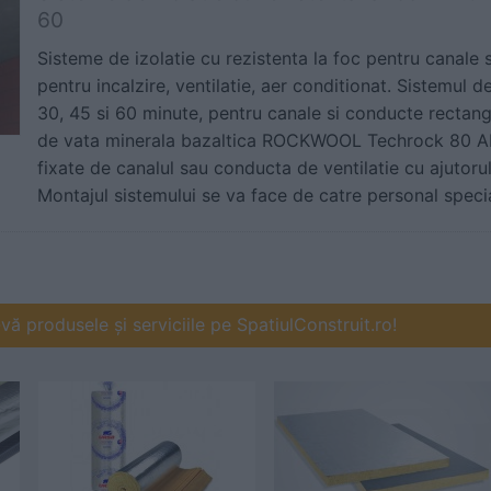
60
Sisteme de izolatie cu rezistenta la foc pentru canale 
pentru incalzire, ventilatie, aer conditionat. Sistemul de
30, 45 si 60 minute, pentru canale si conducte rectan
de vata minerala bazaltica ROCKWOOL Techrock 80 ALS,
fixate de canalul sau conducta de ventilatie cu ajutoru
Montajul sistemului se va face de catre personal specia
ă produsele și serviciile pe SpatiulConstruit.ro!