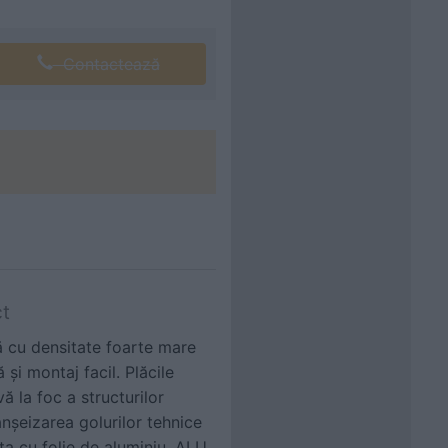
Contactează
ct
ă cu densitate foarte mare
și montaj facil. Plăcile
ă la foc a structurilor
anșeizarea golurilor tehnice
nta cu folie de aluminiu, ALU.