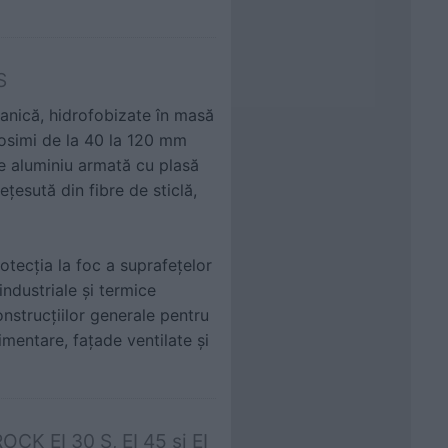
S
ganică, hidrofobizate în masă
rosimi de la 40 la 120 mm
de aluminiu armată cu plasă
ţesută din fibre de sticlă,
otecţia la foc a suprafeţelor
ndustriale şi termice
construcţiilor generale pentru
imentare, faţade ventilate şi
OCK EI 30 S, EI 45 si EI