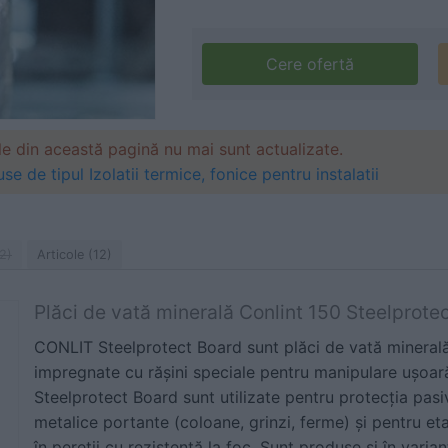
Cere ofertă
le din această pagină nu mai sunt actualizate.
se de tipul Izolatii termice, fonice pentru instalatii
2)
Articole (12)
Plăci de vată minerală Conlint 150 Steelprote
CONLIT Steelprotect Board sunt plăci de vată mineral
impregnate cu rășini speciale pentru manipulare ușoară 
Steelprotect Board sunt utilizate pentru protecția pasiv
metalice portante (coloane, grinzi, ferme) și pentru et
în pereții cu rezistență la foc. Sunt produse și în varia