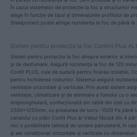
În cazul sistemelor de protecție la foc a structurilor m
alege în funcție de tipul şi dimensiunile profilului de 
Steelprotect poate atinge rezistența la foc de până la
Sistem pentru protecţia la foc Conlint Plus A
Sistem pentru protecţia la foc dinspre exterior si interi
şi de desfumare. Asigură rezistenţa la foc de 120 minut
Conlit PLUS, cuie de sudură pentru fixarea izolaţiei, C
pentru închiderea rosturilor. Sistemul asigură rezistenţ
ventilaţie orizontale şi verticale. Prin acest sistem a
ventilație, climatizare și de eliminare a fumului cu o s
dreptunghiulară, confecționată din tablă din oțel cu 
2500x1250mm, cu presiunea de lucru -1500 Pa până l
canalului cu plăci Conlit Plus ar trebui făcută din 4 părț
nici o posibilitate tehnică de izolare patrulateră, în ca
și aer condiționat orizontale și verticale cu dimensiu