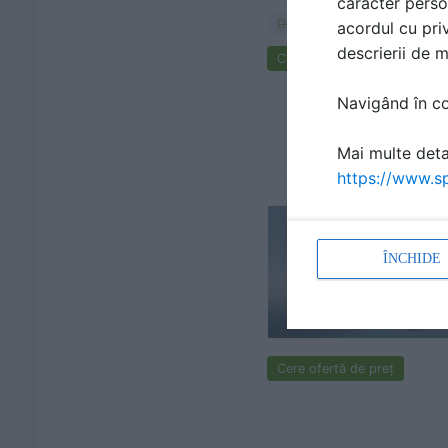
caracter perso
Documentaţii
acordul cu priv
descrierii de 
Cere ofertă de preț
Navigând în con
Mai multe detal
https://www.sp
ÎNCHIDE
Cere ofertă de preț