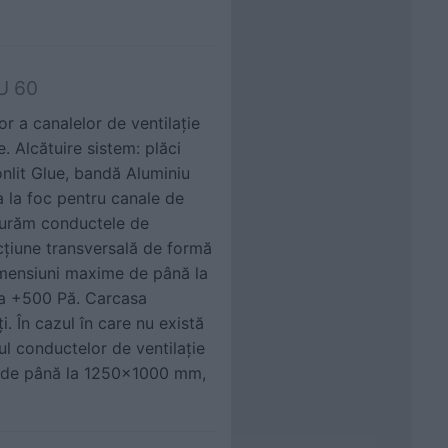
LU 60
or a canalelor de ventilaţie
. Alcătuire sistem: plăci
onlit Glue, bandă Aluminiu
a la foc pentru canale de
sigurăm conductele de
ecțiune transversală de formă
dimensiuni maxime de până la
a +500 Pă. Carcasa
i. În cazul în care nu există
zul conductelor de ventilație
ni de până la 1250x1000 mm,