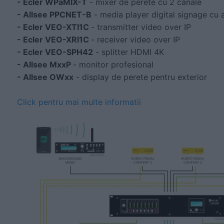
- Ecler WPaMIX-T
- mixer de perete cu 2 canale
- Allsee PPCNET-B
- media player digital signage cu a
- Ecler VEO-XTI1C
- transmitter video over IP
- Ecler VEO-XRI1C
- receiver video over IP
- Ecler VEO-SPH42
- splitter HDMI 4K
- Allsee MxxP
- monitor profesional
- Allsee OWxx
- display de perete pentru exterior
Click pentru mai multe informatii