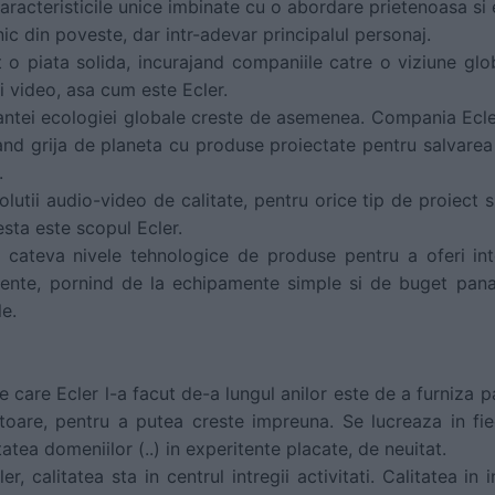
aracteristicile unice imbinate cu o abordare prietenoasa si 
nic din poveste, dar intr-adevar principalul personaj.
 o piata solida, incurajand companiile catre o viziune glo
si video, asa cum este Ecler.
antei ecologiei globale creste de asemenea. Compania Ecle
nd grija de planeta cu produse proiectate pentru salvarea 
.
lutii audio-video de calitate, pentru orice tip de proiect
esta este scopul Ecler.
 cateva nivele tehnologice de produse pentru a oferi integr
ciente, pornind de la echipamente simple si de buget pana
e.
e care Ecler l-a facut de-a lungul anilor este de a furniza 
itoare, pentru a putea creste impreuna. Se lucreaza in fi
tatea domeniilor (..) in experitente placate, de neuitat.
ler, calitatea sta in centrul intregii activitati. Calitatea in