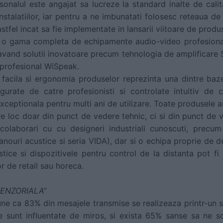
Personalul este angajat sa lucreze la standard inalte de cal
a instalatiilor, iar pentru a ne imbunatati folosesc reteaua d
astfel incat sa fie implementate in lansarii viitoare de produ
o gama completa de echipamente audio-video profesional
r, avand solutii inovatoare precum tehnologia de amplificare
 profesional WiSpeak.
a facila si ergonomia produselor reprezinta una dintre baz
gurate de catre profesionisti si controlate intuitiv de ca
ceptionala pentru multi ani de utilizare. Toate produsele au
e loc doar din punct de vedere tehnic, ci si din punct de v
colaborari cu cu designeri industriali cunoscuti, precum
ouri acustice si seria VIDA), dar si o echipa proprie de des
stice si dispozitivele pentru control de la distanta pot fi 
or de retail sau horeca.
SENZORIALA”
pune ca 83% din mesajele transmise se realizeaza printr-un s
ce sunt influentate de miros, si exista 65% sanse sa ne 