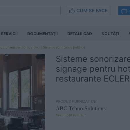
CUM SE FACE
SERVICII
DOCUMENTAŢII
DETALII CAD
NOUTĂȚI
e, multimedia, foto, video
Sisteme sonorizare publica
Sisteme sonorizare 
signage pentru hote
restaurante ECLER
PRODUS FURNIZAT DE:
ABC Tehno Solutions
Vezi profil furnizor