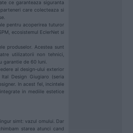
itate ce garanteaza siguranta
e parteneri care colecteaza si
se.
e pentru acoperirea tuturor
 SPM, ecosistemul EclerNet si
ele produselor. Acestea sunt
tre utilizatorii non tehnici,
 garantie de 60 luni.
edere al design-ului exterior
 Ital Design Giugiaro (seria
igner. In acest fel, incintele
integrate in mediile estetice
ingur simt: vazul omului. Dar
schimbam starea atunci cand