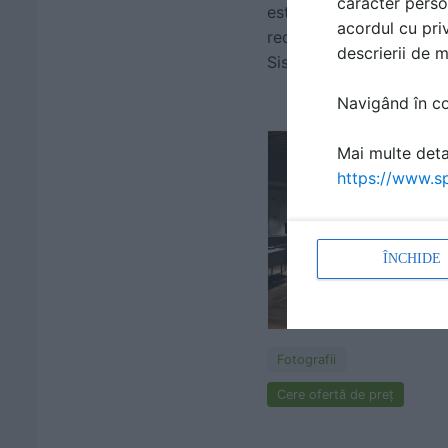
caracter perso
este un factor cheie in
acordul cu priv
redea un sunet binedefini
descrierii de 
Sistemele audio-video su
Navigând în con
Mai multe detal
https://www.sp
ÎNCHIDE
Fotografii
Cere ofertă de preț