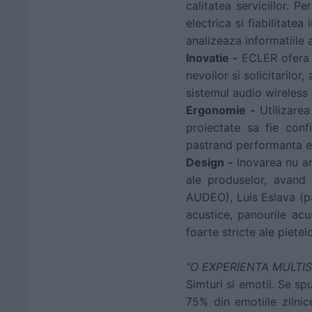
calitatea serviciilor. 
electrica si fiabilitate
analizeaza informatiile 
Inovatie -
ECLER ofera 
nevoilor si solicitarilo
sistemul audio wireless
Ergonomie -
Utilizare
proiectate sa fie confi
pastrand performanta ex
Design -
Inovarea nu ar
ale produselor, avand 
AUDEO), Luis Eslava (pan
acustice, panourile acu
foarte stricte ale pietel
“O EXPERIENTA MULTI
Simturi si emotii. Se s
75% din emotiile zilni