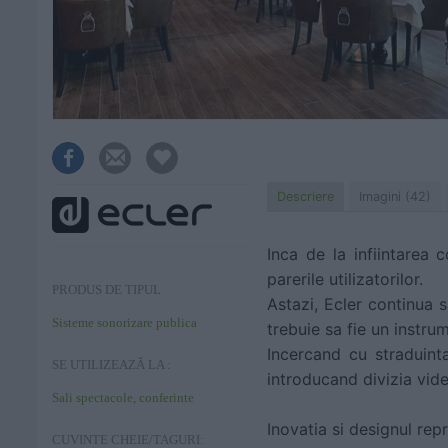
Descriere
Imagini (42)
Inca de la infiintarea 
parerile utilizatorilor.
PRODUS DE TIPUL
Astazi, Ecler continua s
Sisteme sonorizare publica
trebuie sa fie un instrum
Incercand cu straduint
SE UTILIZEAZĂ LA :
introducand divizia vide
Sali spectacole, conferinte
Inovatia si designul rep
CUVINTE CHEIE/TAGURI: