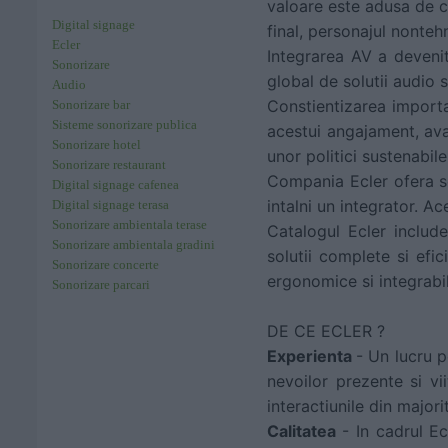
valoare este adusa de c
Digital signage
final, personajul nonteh
Ecler
Integrarea AV a devenit
Sonorizare
global de solutii audio 
Audio
Constientizarea import
Sonorizare bar
Sisteme sonorizare publica
acestui angajament, ava
Sonorizare hotel
unor politici sustenabile
Sonorizare restaurant
Compania Ecler ofera so
Digital signage cafenea
intalni un integrator. Ac
Digital signage terasa
Sonorizare ambientala terase
Catalogul Ecler include
Sonorizare ambientala gradini
solutii complete si efi
Sonorizare concerte
ergonomice si integrabil
Sonorizare parcari
DE CE ECLER ?
Experienta
- Un lucru p
nevoilor prezente si vi
interactiunile din majori
Calitatea
- In cadrul Ec