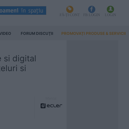
FĂ-ȚI CONT
FB LOGIN
LOGIN
VIDEO
FORUM DISCUŢII
PROMOVAȚI PRODUSE & SERVICII
si digital
luri si
Marca: