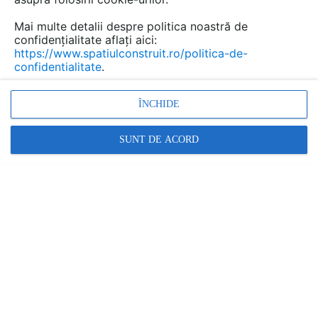
ABC TEHNO SOLUTIONS
LUCRARE EXECUTATĂ DE:
Mai multe detalii despre politica noastră de
Vezi profilul executantului
confidențialitate aflați aici:
https://www.spatiulconstruit.ro/politica-de-
CONTACTEAZĂ EXECUTANTUL
confidentialitate
.
Cere informatii
ÎNCHIDE
Contactează
SUNT DE ACORD
201 afisari
Cere ofertă pentru o lucrare similară