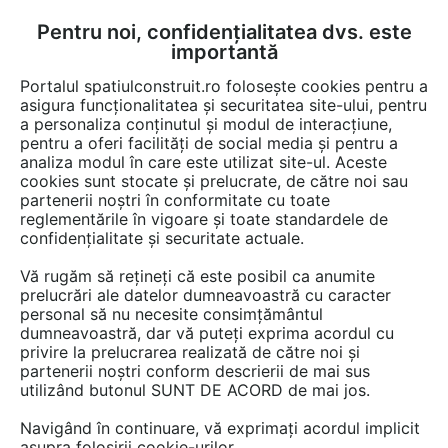
Pentru noi, confidențialitatea dvs. este
FĂ-ȚI CONT
LOGIN
importantă
CUM SE FACE
Portalul spatiulconstruit.ro folosește cookies pentru a
asigura funcționalitatea și securitatea site-ului, pentru
a personaliza conținutul și modul de interacțiune,
pentru a oferi facilități de social media și pentru a
analiza modul în care este utilizat site-ul. Aceste
Lucrări
Finisaje si amenajari interioare
cookies sunt stocate și prelucrate, de către noi sau
EȘTI AICI:
partenerii noștri în conformitate cu toate
Sistem audio-video integrat
reglementările în vigoare și toate standardele de
confidențialitate și securitate actuale.
ECLER pentru Hotelul Vibre
Vă rugăm să rețineți că este posibil ca anumite
(Cluj-Napoca)
prelucrări ale datelor dumneavoastră cu caracter
personal să nu necesite consimțământul
dumneavoastră, dar vă puteți exprima acordul cu
privire la prelucrarea realizată de către noi și
partenerii noștri conform descrierii de mai sus
utilizând butonul SUNT DE ACORD de mai jos.
Navigând în continuare, vă exprimați acordul implicit
asupra folosirii cookie-urilor.