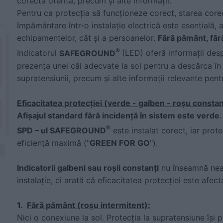
corectă oferită, precum și alte informații.
Pentru ca protecția să funcționeze corect, starea core
împământare într-o instalație electrică este esențială, 
echipamentelor, cât și a persoanelor.
Fără pământ, făr
®
Indicatorul
SAFEGROUND
(LED) oferă informații des
prezența unei căi adecvate la sol pentru a descărca în
supratensiunii, precum și alte informații relevante pentr
Eficacitatea protecției (verde - galben - roșu constan
Afișajul standard fără incidență în sistem este verde
®
SPD – ul SAFEGROUND
este instalat corect, iar prot
eficiență maximă ("
GREEN FOR GO
").
Indicatorii galbeni sau roșii constanți
nu înseamnă neap
instalație, ci arată că eficacitatea protecției este afect
1.
Fără pământ (roșu intermitent):
Nici o conexiune la sol. Protecția la supratensiune își p