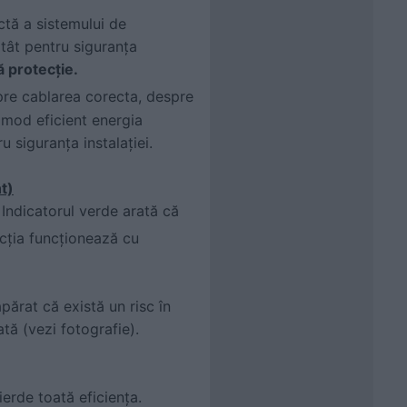
ctă a sistemului de
atât pentru siguranța
ă protecție.
pre cablarea corecta, despre
 mod eficient energia
u siguranța instalației.
t)
. Indicatorul verde arată că
ecția funcționează cu
ărat că există un risc în
ată (vezi fotografie).
ierde toată eficiența.