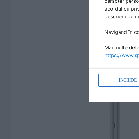
caracter perso
acordul cu priv
descrierii de 
Navigând în con
Mai multe detal
https://www.sp
ÎNCHIDE