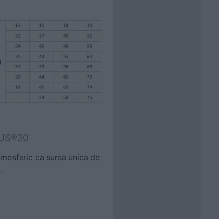
MBUS®30
tmosferic ca sursa unica de
.