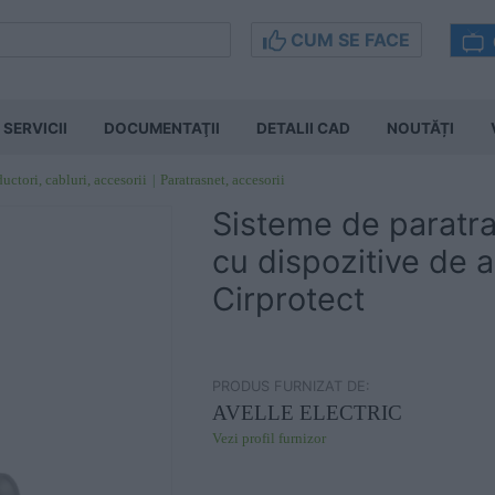
CUM SE FACE
SERVICII
DOCUMENTAŢII
DETALII CAD
NOUTĂȚI
ctori, cabluri, accesorii
Paratrasnet, accesorii
Sisteme de paratr
cu dispozitive de
Cirprotect
PRODUS FURNIZAT DE:
AVELLE ELECTRIC
Vezi profil furnizor