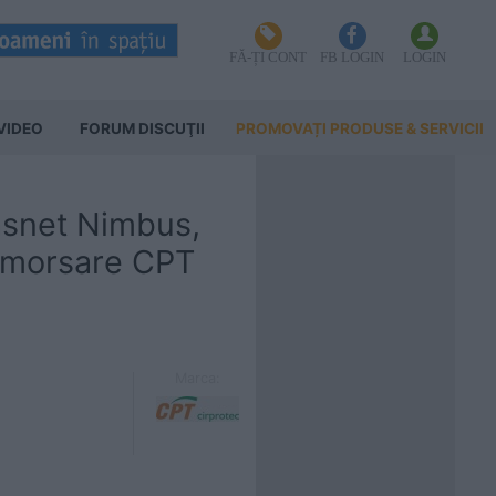
FĂ-ȚI CONT
FB LOGIN
LOGIN
VIDEO
FORUM DISCUŢII
PROMOVAȚI PRODUSE & SERVICII
asnet Nimbus,
 amorsare CPT
Marca: