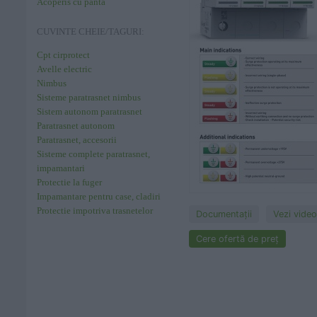
Acoperis cu panta
CUVINTE CHEIE/TAGURI:
Cpt cirprotect
Avelle electric
Nimbus
Sisteme paratrasnet nimbus
Sistem autonom paratrasnet
Paratrasnet autonom
Paratrasnet, accesorii
Sisteme complete paratrasnet,
impamantari
Protectie la fuger
Impamantare pentru case, cladiri
Protectie impotriva trasnetelor
Documentaţii
Vezi video
Cere ofertă de preț