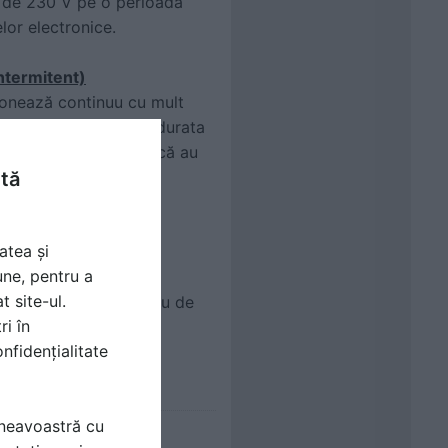
ă de 230 V pe o perioadă
or electronice.
ntermitent)
ionează continuu cu mult
ate reduce dramatic durata
, poate indica faptul că au
ispozitivului și faza
ntă
ablare defectă.
atea și
roșu)
une, pentru a
al unei defecțiuni a
t site-ul.
utru și sol, dezechilibru de
ri în
nfidențialitate
Solutions/Safeground
mneavoastră cu