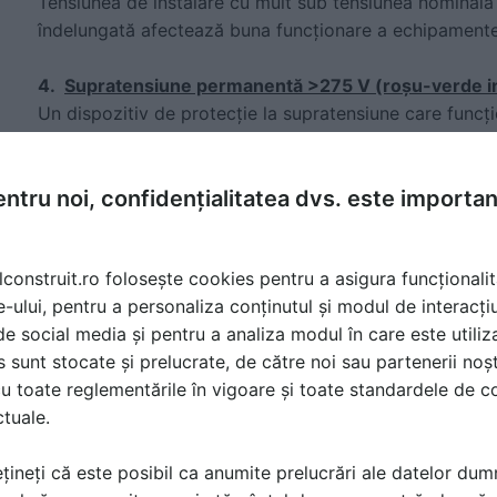
Tensiunea de instalare cu mult sub tensiunea nominal
îndelungată afectează buna funcționare a echipamentel
4.
Supratensiune permanentă >275 V (roșu-verde i
Un dispozitiv de protecție la supratensiune care funcț
peste tensiunea nominală primește uzură grea care po
de viață utilă și cea a altor echipamente. De asemenea
fost conectate două faze între terminalul NEUTRAL al d
ntru noi, confidențialitatea dvs. este importa
adiacentă; deci acesta este, de asemenea, un caz de c
lconstruit.ro folosește cookies pentru a asigura funcționalit
5.
Tensiune ridicată neutru-sol (intermitent galben-
e-ului, pentru a personaliza conținutul și modul de interacți
O tensiune ridicată între neutru și sol poate fi un semn 
i de social media și pentru a analiza modul în care este utiliza
instalației (derivarea fazei la sol, fără legătură între ne
sunt stocate și prelucrate, de către noi sau partenerii noșt
fază) și este un risc potențial pentru instalație.
u toate reglementările în vigoare și toate standardele de co
ctuale.
Mai multe detalii gasiti aici:
http://www.cirprotec.com/
țineți că este posibil ca anumite prelucrări ale datelor du