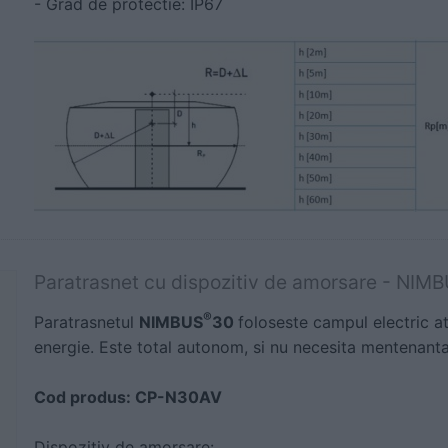
- Grad de protectie: IP67
Paratrasnet cu dispozitiv de amorsare - NI
®
Paratrasnetul
NIMBUS
30
foloseste campul electric a
energie. Este total autonom, si nu necesita mentenanta
Cod produs: CP-N30AV
Dispozitiv de amorsare: