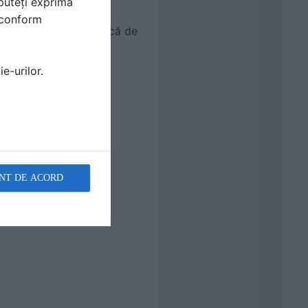
BUS®15
puteți exprima
i conform
tmosferic ca sursa unică de
.
e-urilor.
e
NT DE ACORD