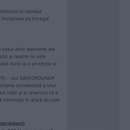
fecțiuni în cablajul
 întreținere pe întregul
n cazul altor elemente ale
faza) și neutre nu este
utea duce la o protecție și
i SPD – ului SAFEGROUND®
ectarea accidentală a unui
ul vieții și ar avertiza că a
 informații în afară de cele
ntermitent)