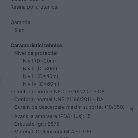
Rasina poliuretanica
Garantie:
- 5 ani
Caracteristici tehnice:
- Nivel de protectie:
	Niv I (D=20m)
	Niv II (D=30m)
	Niv III (D=45m
)
	Niv IV (D=60m)
- Conform normei NFC 17-102:2011 - DA
- Conform normei UNE-21186:2011 - DA
- Curent de descarcare maxim suportat (10/350) I
 
imp
- Avans la amorsare (PDA) [µs]: 15
- Greutate [gr]: 2875
- Material: Otel inoxidabil AISI 316L