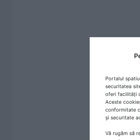
Pe
Portalul spatiu
securitatea sit
oferi facilităț
Aceste cookies 
conformitate c
și securitate a
Vă rugăm să re