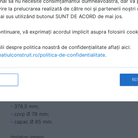
Paratrasnet cu dispozitiv de amorsare - NIM
nal să nu necesite consimțământul dumneavoastră, dar vă 
ire la prelucrarea realizată de către noi și partenerii noștr
®
Paratrasnetul
NIMBUS
15
foloseste campul electric a
mai sus utilizând butonul SUNT DE ACORD de mai jos.
energie. Este total autonom si nu necesita mentenanta
tinuare, vă exprimați acordul implicit asupra folosirii cooki
Cod produs: CP-N15AV
ii despre politica noastră de confidențialitate aflați aici:
Dispozitiv de amorsare:
atiulconstruit.ro/politica-de-confidentialitate
.
Electropulsant, emitator de impulsuri de inalta tensiun
Temperatura de functionare:
SU
De la -20ºC la +80ºC
Dimensiuni:
- 378,5 mm;
- corp Ø 78 mm;
- capac Ø 85 mm.
Izolator intern: