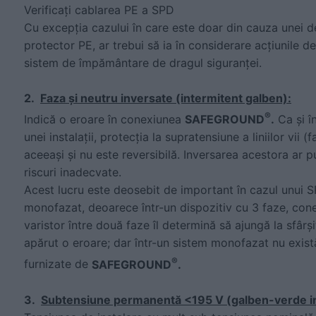
Verificați cablarea PE a SPD
Cu excepția cazului în care este doar din cauza unei de
protector PE, ar trebui să ia în considerare acțiunile de
sistem de împământare de dragul siguranței.
2.
Faza și neutru inversate (intermitent galben):
®
Indică o eroare în conexiunea
SAFEGROUND
.
Ca și î
unei instalații, protecția la supratensiune a liniilor vii (
aceeași și nu este reversibilă. Inversarea acestora ar p
riscuri inadecvate.
Acest lucru este deosebit de important în cazul unu
monofazat, deoarece într-un dispozitiv cu 3 faze, con
varistor între două faze îl determină să ajungă la sfârșit
apărut o eroare; dar într-un sistem monofazat nu există
®
furnizate de
SAFEGROUND
.
3.
Subtensiune permanentă <195 V (galben-verde i