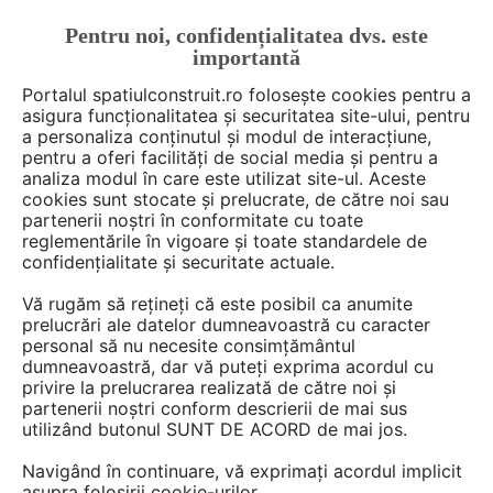
Pentru noi, confidențialitatea dvs. este
FĂ-ȚI CONT
LOGIN
importantă
CUM SE FACE
Portalul spatiulconstruit.ro folosește cookies pentru a
asigura funcționalitatea și securitatea site-ului, pentru
a personaliza conținutul și modul de interacțiune,
pentru a oferi facilități de social media și pentru a
analiza modul în care este utilizat site-ul. Aceste
De citit
știri, noutăți, comunicate
Noutăți din piață
EȘTI AICI:
cookies sunt stocate și prelucrate, de către noi sau
Instalarea echipamentelor de
partenerii noștri în conformitate cu toate
reglementările în vigoare și toate standardele de
protecție împotriva trăsnetului
confidențialitate și securitate actuale.
- tip PDA
Vă rugăm să rețineți că este posibil ca anumite
prelucrări ale datelor dumneavoastră cu caracter
personal să nu necesite consimțământul
dumneavoastră, dar vă puteți exprima acordul cu
privire la prelucrarea realizată de către noi și
partenerii noștri conform descrierii de mai sus
utilizând butonul SUNT DE ACORD de mai jos.
Navigând în continuare, vă exprimați acordul implicit
asupra folosirii cookie-urilor.