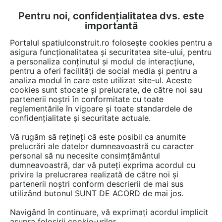
Pentru noi, confidențialitatea dvs. este
FĂ-ȚI CONT
LOGIN
importantă
CUM SE FACE
Portalul spatiulconstruit.ro folosește cookies pentru a
asigura funcționalitatea și securitatea site-ului, pentru
a personaliza conținutul și modul de interacțiune,
pentru a oferi facilități de social media și pentru a
analiza modul în care este utilizat site-ul. Aceste
Game de produse
Pereti de compartimentare
Izolanti si protectii
EȘTI AICI:
cookies sunt stocate și prelucrate, de către noi sau
partenerii noștri în conformitate cu toate
reglementările în vigoare și toate standardele de
confidențialitate și securitate actuale.
Vă rugăm să rețineți că este posibil ca anumite
prelucrări ale datelor dumneavoastră cu caracter
personal să nu necesite consimțământul
dumneavoastră, dar vă puteți exprima acordul cu
privire la prelucrarea realizată de către noi și
partenerii noștri conform descrierii de mai sus
utilizând butonul SUNT DE ACORD de mai jos.
Navigând în continuare, vă exprimați acordul implicit
asupra folosirii cookie-urilor.