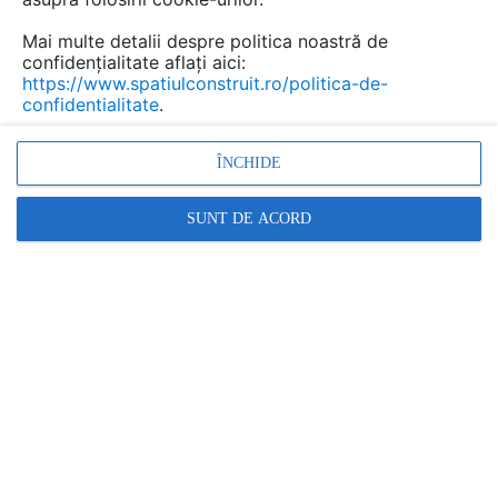
Mai multe detalii despre politica noastră de
confidențialitate aflați aici:
Pereti de compartimentare
https://www.spatiulconstruit.ro/politica-de-
rezistenti la foc SINIAT
confidentialitate
.
Marca:
PRODUS FURNIZAT DE:
ÎNCHIDE
SINIAT
SUNT DE ACORD
Vezi profil furnizor
Cere ofertă
Contactează
Descriere
Video (1)
Articole (4)
Perete D125, CW50@60, 2x3 Standard 12.5 +
MW