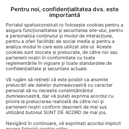
Pentru noi, confidențialitatea dvs. este
FĂ-ȚI CONT
LOGIN
importantă
CUM SE FACE
Portalul spatiulconstruit.ro folosește cookies pentru a
asigura funcționalitatea și securitatea site-ului, pentru
a personaliza conținutul și modul de interacțiune,
pentru a oferi facilități de social media și pentru a
analiza modul în care este utilizat site-ul. Aceste
Game de produse
EȘTI AICI:
cookies sunt stocate și prelucrate, de către noi sau
partenerii noștri în conformitate cu toate
reglementările în vigoare și toate standardele de
confidențialitate și securitate actuale.
Vă rugăm să rețineți că este posibil ca anumite
prelucrări ale datelor dumneavoastră cu caracter
personal să nu necesite consimțământul
dumneavoastră, dar vă puteți exprima acordul cu
privire la prelucrarea realizată de către noi și
partenerii noștri conform descrierii de mai sus
utilizând butonul SUNT DE ACORD de mai jos.
Navigând în continuare, vă exprimați acordul implicit
asupra folosirii cookie-urilor.