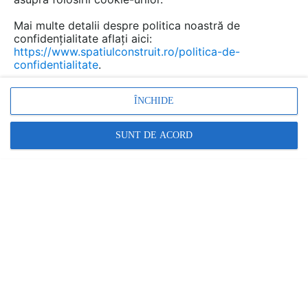
Mai multe detalii despre politica noastră de
confidențialitate aflați aici:
Mobilier pentru terasa, gradini,
https://www.spatiulconstruit.ro/politica-de-
confidentialitate
.
foisoare KUUMO
Marca:
ÎNCHIDE
PRODUS FURNIZAT DE:
AMA SERCOM
SUNT DE ACORD
Vezi profil furnizor
Cere ofertă
Contactează
Informațiile din această pagină nu mai sunt
actualizate.
Vezi alte produse de tipul Mobilier gradina, terase
Descriere
Documentaţii (1)