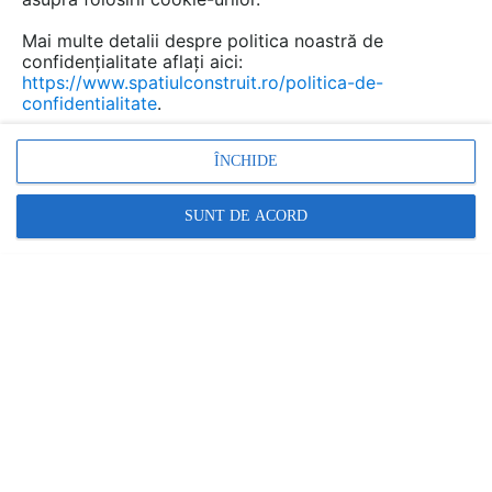
Mai multe detalii despre politica noastră de
confidențialitate aflați aici:
https://www.spatiulconstruit.ro/politica-de-
confidentialitate
.
ÎNCHIDE
SUNT DE ACORD
Izolatii cu spuma poliuretanica
pentru mansarde, pereti,
acoperisuri IZOLIFE