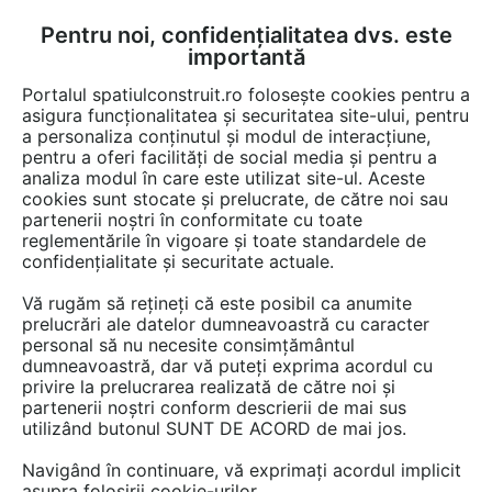
Pentru noi, confidențialitatea dvs. este
FĂ-ȚI CONT
LOGIN
importantă
CUM SE FACE
Portalul spatiulconstruit.ro folosește cookies pentru a
asigura funcționalitatea și securitatea site-ului, pentru
a personaliza conținutul și modul de interacțiune,
pentru a oferi facilități de social media și pentru a
analiza modul în care este utilizat site-ul. Aceste
Servicii
EȘTI AICI:
cookies sunt stocate și prelucrate, de către noi sau
partenerii noștri în conformitate cu toate
reglementările în vigoare și toate standardele de
confidențialitate și securitate actuale.
Vă rugăm să rețineți că este posibil ca anumite
prelucrări ale datelor dumneavoastră cu caracter
personal să nu necesite consimțământul
dumneavoastră, dar vă puteți exprima acordul cu
privire la prelucrarea realizată de către noi și
partenerii noștri conform descrierii de mai sus
utilizând butonul SUNT DE ACORD de mai jos.
Navigând în continuare, vă exprimați acordul implicit
asupra folosirii cookie-urilor.