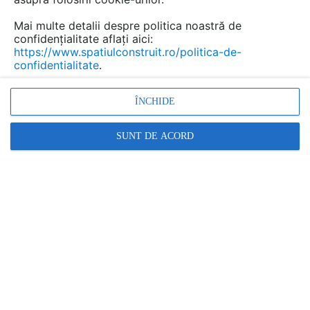
Mai multe detalii despre politica noastră de
confidențialitate aflați aici:
Executie case si constructii
https://www.spatiulconstruit.ro/politica-de-
confidentialitate
.
rezidentiale la cheie BAVARIA
Marca:
ÎNCHIDE
SERVICIU PRESTAT DE:
BAVARIA SRL
SUNT DE ACORD
Vezi profil furnizor
Cere ofertă
Contactează
Informațiile din această pagină nu mai sunt
actualizate.
Descriere
Documentaţii (2)