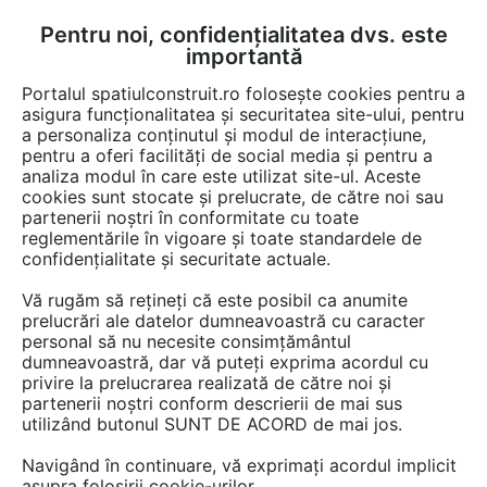
Pentru noi, confidențialitatea dvs. este
FĂ-ȚI CONT
LOGIN
importantă
CUM SE FACE
Portalul spatiulconstruit.ro folosește cookies pentru a
asigura funcționalitatea și securitatea site-ului, pentru
a personaliza conținutul și modul de interacțiune,
pentru a oferi facilități de social media și pentru a
analiza modul în care este utilizat site-ul. Aceste
Servicii
EȘTI AICI:
cookies sunt stocate și prelucrate, de către noi sau
partenerii noștri în conformitate cu toate
reglementările în vigoare și toate standardele de
confidențialitate și securitate actuale.
Vă rugăm să rețineți că este posibil ca anumite
prelucrări ale datelor dumneavoastră cu caracter
personal să nu necesite consimțământul
dumneavoastră, dar vă puteți exprima acordul cu
privire la prelucrarea realizată de către noi și
partenerii noștri conform descrierii de mai sus
utilizând butonul SUNT DE ACORD de mai jos.
Navigând în continuare, vă exprimați acordul implicit
asupra folosirii cookie-urilor.