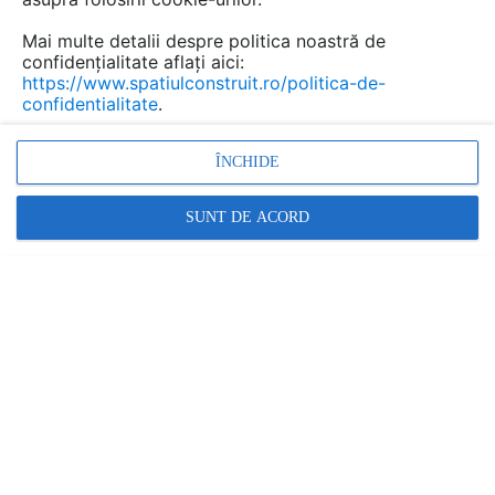
Mai multe detalii despre politica noastră de
confidențialitate aflați aici:
Dedurizatoare si echipamente
https://www.spatiulconstruit.ro/politica-de-
confidentialitate
.
pentru dedurizarea apei LA
FANTANA
ÎNCHIDE
Marca:
PRODUS FURNIZAT DE:
SUNT DE ACORD
LA FANTANA
Vezi profil furnizor
Cere ofertă
Contactează
Descriere
La Fântâna oferă pachete complete de dedurizare a