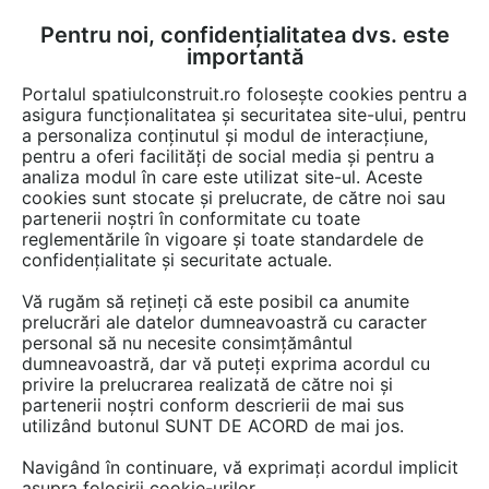
Pentru noi, confidențialitatea dvs. este
FĂ-ȚI CONT
LOGIN
importantă
CUM SE FACE
Portalul spatiulconstruit.ro folosește cookies pentru a
asigura funcționalitatea și securitatea site-ului, pentru
a personaliza conținutul și modul de interacțiune,
pentru a oferi facilități de social media și pentru a
analiza modul în care este utilizat site-ul. Aceste
Game de produse
Fose, separatoare, statii de epurare
Statii trata
EȘTI AICI:
cookies sunt stocate și prelucrate, de către noi sau
partenerii noștri în conformitate cu toate
reglementările în vigoare și toate standardele de
confidențialitate și securitate actuale.
Vă rugăm să rețineți că este posibil ca anumite
prelucrări ale datelor dumneavoastră cu caracter
personal să nu necesite consimțământul
dumneavoastră, dar vă puteți exprima acordul cu
privire la prelucrarea realizată de către noi și
partenerii noștri conform descrierii de mai sus
utilizând butonul SUNT DE ACORD de mai jos.
Navigând în continuare, vă exprimați acordul implicit
asupra folosirii cookie-urilor.