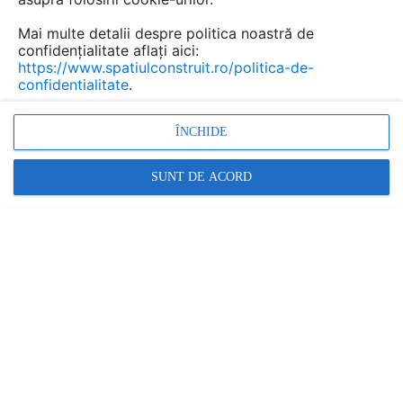
Cere ofertă
Mai multe detalii despre politica noastră de
confidențialitate aflați aici:
LA FANTANA
https://www.spatiulconstruit.ro/politica-de-
confidentialitate
.
Relatii clienti:
021 200 72 00
ÎNCHIDE
arata toate datele de contact
SUNT DE ACORD
lafantana.ro
LA FANTANA
Încă de la începutul activității noastre, acum mai mult de
25 de ani, misiunea La Fântâna a fost să ofere românilor
apă bună. Și, de atunci, milioane de români se
hidratează – la birou sau acasă, în călătorii, la