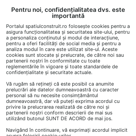
Pentru noi, confidențialitatea dvs. este
FĂ-ȚI CONT
LOGIN
importantă
CUM SE FACE
Portalul spatiulconstruit.ro folosește cookies pentru a
asigura funcționalitatea și securitatea site-ului, pentru
a personaliza conținutul și modul de interacțiune,
pentru a oferi facilități de social media și pentru a
analiza modul în care este utilizat site-ul. Aceste
cookies sunt stocate și prelucrate, de către noi sau
partenerii noștri în conformitate cu toate
reglementările în vigoare și toate standardele de
LA FANTANA
confidențialitate și securitate actuale.
Vă rugăm să rețineți că este posibil ca anumite
prelucrări ale datelor dumneavoastră cu caracter
personal să nu necesite consimțământul
dumneavoastră, dar vă puteți exprima acordul cu
privire la prelucrarea realizată de către noi și
partenerii noștri conform descrierii de mai sus
utilizând butonul SUNT DE ACORD de mai jos.
PREZENTARE
PRODUSE
Navigând în continuare, vă exprimați acordul implicit
asupra folosirii cookie-urilor.