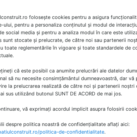
153 imagini | 4 produse | 8 documentatii | 1 video
lconstruit.ro folosește cookies pentru a asigura funcționalit
e-ului, pentru a personaliza conținutul și modul de interacți
i de social media și pentru a analiza modul în care este utiliza
sunt stocate și prelucrate, de către noi sau partenerii noșt
ă produsele și serviciile pe SpatiulConstruit.ro!
u toate reglementările în vigoare și toate standardele de co
ctuale.
țineți că este posibil ca anumite prelucrări ale datelor du
nal să nu necesite consimțământul dumneavoastră, dar vă 
ire la prelucrarea realizată de către noi și partenerii noștr
mai sus utilizând butonul SUNT DE ACORD de mai jos.
tinuare, vă exprimați acordul implicit asupra folosirii cooki
 si
Adezivi pentru
Chituri de rosturi pe baza
or
termosistemele cu vata
de ciment rezistent la apa
minerala sau polistiren
si murdarie CERESIT
ii despre politica noastră de confidențialitate aflați aici:
CERESIT
atiulconstruit.ro/politica-de-confidentialitate
.