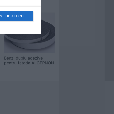
NT DE ACORD
Benzi dublu adezive
pentru fatada ALGERNON