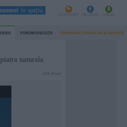
FĂ-ȚI CONT
FB LOGIN
LOGIN
VIDEO
FORUM DISCUŢII
PROMOVAȚI PRODUSE & SERVICII
 piatra naturala
568 afisari