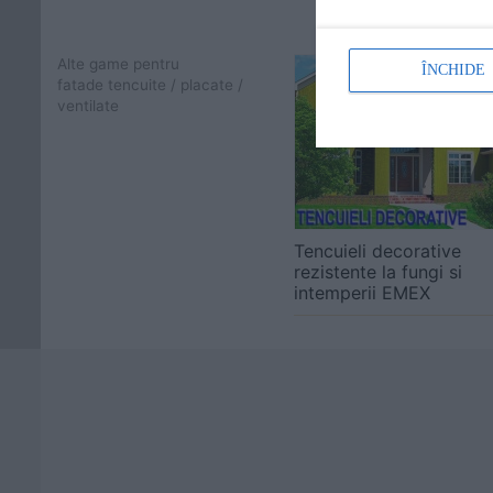
Alte game pentru
ÎNCHIDE
fatade tencuite / placate /
ventilate
Tencuieli decorative
rezistente la fungi si
intemperii EMEX