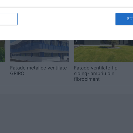
SU
Fatade metalice ventilate
Fațade ventilate tip
GRIRO
siding-lambriu din
fibrociment