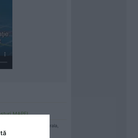
rosturi MAPEI
 portelanata, piatra naturala,
 mai departe
ntă