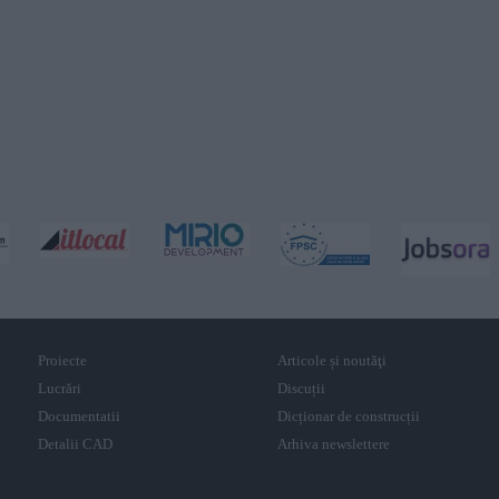
Proiecte
Articole și noutăţi
Lucrări
Discuții
Documentatii
Dicționar de construcții
Detalii CAD
Arhiva newslettere