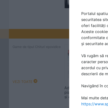
Portalul spatiu
securitatea sit
oferi facilităț
Aceste cookies 
Promovați-v
conformitate c
și securitate a
Game de tipul Chituri epoxidice
Vă rugăm să re
caracter perso
acordul cu priv
descrierii de 
VEZI TOATE
Navigând în con
Adezivi pentru marmura
piatra naturala, la interi
si exterior CERESIT
Mai multe detal
https://www.sp