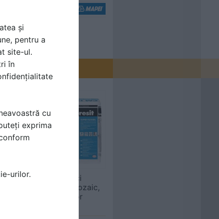
atea și
une, pentru a
t site-ul.
ri în
nfidențialitate
mneavoastră cu
puteți exprima
i conform
e-urilor.
Adezivi pentru placi
gresie, faianta si mozaic,
la interior si exterior
CERESIT