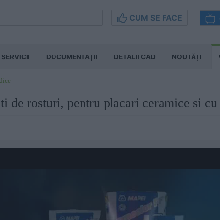
CUM SE FACE
SERVICII
DOCUMENTAŢII
DETALII CAD
NOUTĂȚI
dice
ti de rosturi, pentru placari ceramice si cu