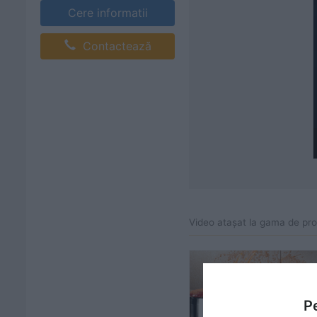
Cere informatii
Contactează
Video atașat la gama de pr
Pe