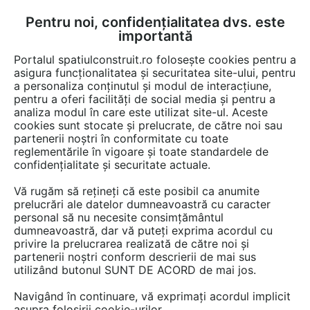
Pentru noi, confidențialitatea dvs. este
FĂ-ȚI CONT
LOGIN
importantă
CUM SE FACE
Portalul spatiulconstruit.ro folosește cookies pentru a
asigura funcționalitatea și securitatea site-ului, pentru
a personaliza conținutul și modul de interacțiune,
pentru a oferi facilități de social media și pentru a
analiza modul în care este utilizat site-ul. Aceste
Game de produse
Pereti de compartimentare
Sisteme de asambla
EȘTI AICI:
cookies sunt stocate și prelucrate, de către noi sau
partenerii noștri în conformitate cu toate
reglementările în vigoare și toate standardele de
confidențialitate și securitate actuale.
Vă rugăm să rețineți că este posibil ca anumite
prelucrări ale datelor dumneavoastră cu caracter
personal să nu necesite consimțământul
dumneavoastră, dar vă puteți exprima acordul cu
privire la prelucrarea realizată de către noi și
partenerii noștri conform descrierii de mai sus
utilizând butonul SUNT DE ACORD de mai jos.
Navigând în continuare, vă exprimați acordul implicit
asupra folosirii cookie-urilor.