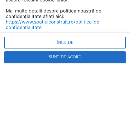
Benzi adezive pentru finisaje
interioare ALGERNON
Mai multe detalii despre politica noastră de
confidențialitate aflați aici:
https://www.spatiulconstruit.ro/politica-de-
Marca:
PRODUS FURNIZAT DE:
confidentialitate
.
ALGERNON
ÎNCHIDE
Vezi profil furnizor
SUNT DE ACORD
Cere ofertă
Contactează
Descriere
Documentaţii (29)
ORABOND 1397 PP - Banda dublu adeziva din
poliester