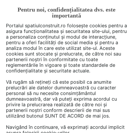
Pentru noi, confidențialitatea dvs. este
FĂ-ȚI CONT
LOGIN
importantă
CUM SE FACE
Portalul spatiulconstruit.ro folosește cookies pentru a
asigura funcționalitatea și securitatea site-ului, pentru
a personaliza conținutul și modul de interacțiune,
pentru a oferi facilități de social media și pentru a
analiza modul în care este utilizat site-ul. Aceste
Deschide filtre
cookies sunt stocate și prelucrate, de către noi sau
partenerii noștri în conformitate cu toate
reglementările în vigoare și toate standardele de
2 furnizori din categoria
Reabilitari,
confidențialitate și securitate actuale.
reparatii, intretineri
Vă rugăm să rețineți că este posibil ca anumite
prelucrări ale datelor dumneavoastră cu caracter
personal să nu necesite consimțământul
dumneavoastră, dar vă puteți exprima acordul cu
privire la prelucrarea realizată de către noi și
partenerii noștri conform descrierii de mai sus
utilizând butonul SUNT DE ACORD de mai jos.
Navigând în continuare, vă exprimați acordul implicit
asupra folosirii cookie-urilor.