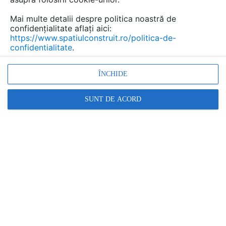
BETON ECOSERV
In aceasta categorie:
Mai multe detalii despre politica noastră de
• 1 serviciu
confidențialitate aflați aici:
https://www.spatiulconstruit.ro/politica-de-
Contactează
confidentialitate
.
ÎNCHIDE
SUNT DE ACORD
STUDIO GARDEN
In aceasta categorie:
• 1 serviciu
Contactează
Promovați-vă produsele și serviciile pe
SpatiulConstruit.ro!