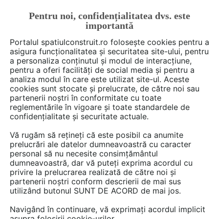
Pentru noi, confidențialitatea dvs. este
FĂ-ȚI CONT
LOGIN
importantă
CUM SE FACE
Portalul spatiulconstruit.ro folosește cookies pentru a
asigura funcționalitatea și securitatea site-ului, pentru
a personaliza conținutul și modul de interacțiune,
pentru a oferi facilități de social media și pentru a
analiza modul în care este utilizat site-ul. Aceste
Deschide filtre
cookies sunt stocate și prelucrate, de către noi sau
partenerii noștri în conformitate cu toate
reglementările în vigoare și toate standardele de
78 furnizori din categoria
Finisaje si
confidențialitate și securitate actuale.
amenajari interioare
Vă rugăm să rețineți că este posibil ca anumite
prelucrări ale datelor dumneavoastră cu caracter
personal să nu necesite consimțământul
1 - 10 din 78
dumneavoastră, dar vă puteți exprima acordul cu
privire la prelucrarea realizată de către noi și
partenerii noștri conform descrierii de mai sus
utilizând butonul SUNT DE ACORD de mai jos.
Navigând în continuare, vă exprimați acordul implicit
asupra folosirii cookie-urilor.