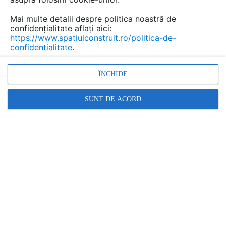
Mai multe detalii despre politica noastră de
IZOCOR PROTECTION
confidențialitate aflați aici:
In aceasta categorie:
https://www.spatiulconstruit.ro/politica-de-
1 produs
confidentialitate
.
Contactează
ÎNCHIDE
SUNT DE ACORD
ABC Tehno Solutions
In aceasta categorie:
4 produse • 4 lucrari
Contactează