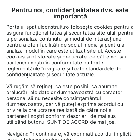
Pentru noi, confidențialitatea dvs. este
FĂ-ȚI CONT
LOGIN
importantă
CUM SE FACE
Portalul spatiulconstruit.ro folosește cookies pentru a
asigura funcționalitatea și securitatea site-ului, pentru
a personaliza conținutul și modul de interacțiune,
pentru a oferi facilități de social media și pentru a
analiza modul în care este utilizat site-ul. Aceste
cookies sunt stocate și prelucrate, de către noi sau
partenerii noștri în conformitate cu toate
reglementările în vigoare și toate standardele de
confidențialitate și securitate actuale.
TEHNIC GAZ
- produse
Vă rugăm să rețineți că este posibil ca anumite
prelucrări ale datelor dumneavoastră cu caracter
personal să nu necesite consimțământul
dumneavoastră, dar vă puteți exprima acordul cu
privire la prelucrarea realizată de către noi și
partenerii noștri conform descrierii de mai sus
utilizând butonul SUNT DE ACORD de mai jos.
PREZENTARE
PRODUSE
ARTICOLE
Navigând în continuare, vă exprimați acordul implicit
asupra folosirii cookie-urilor.